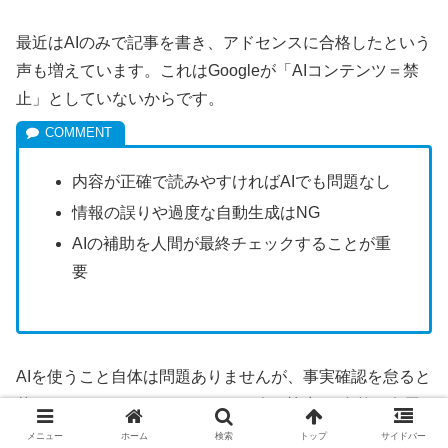
最近はAIのみで記事を書き、アドセンスに合格したという
声も増えています。これはGoogleが「AIコンテンツ＝禁
止」としていないからです。
内容が正確で読みやすければAIでも問題なし
情報の誤りや過度な自動生成はNG
AIの補助を人間が最終チェックすることが重
要
AIを使うこと自体は問題ありませんが、事実確認を怠ると
落とされることもあります。AIと人の協力で“自然で有用
なコンテンツ”に仕上げることが、合格のポイントです。
メニュー
ホーム
検索
トップ
サイドバー