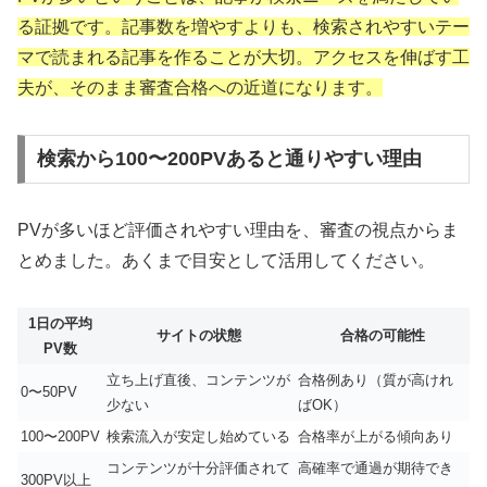
る証拠です。記事数を増やすよりも、検索されやすいテー
マで読まれる記事を作ることが大切。アクセスを伸ばす工
夫が、そのまま審査合格への近道になります。
検索から100〜200PVあると通りやすい理由
PVが多いほど評価されやすい理由を、審査の視点からま
とめました。あくまで目安として活用してください。
1日の平均
サイトの状態
合格の可能性
PV数
立ち上げ直後、コンテンツが
合格例あり（質が高けれ
0〜50PV
少ない
ばOK）
100〜200PV
検索流入が安定し始めている
合格率が上がる傾向あり
コンテンツが十分評価されて
高確率で通過が期待でき
300PV以上