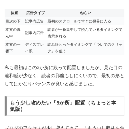
位置
広告タイプ
ねらい
目次の下
記事内広告
最初のスクロールですぐに視界に入る
本文の真
読者が一番集中して読んでいるタイミングで
記事内広告
ん中
表示される
本文の一
ディスプレ
読み終わったタイミングで「ついでのクリッ
番下
イ系
ク」を狙う
私も最初はこの3か所に絞って配置しましたが、見た目の
違和感が少なく、読者の邪魔もしにくいので、最初の形と
してはかなりバランスが良いと感じました。
もう少し攻めたい「5か所」配置（ちょっと本
気版）
ブログのアクセスが少し増えてきて、「もう少し収益を伸