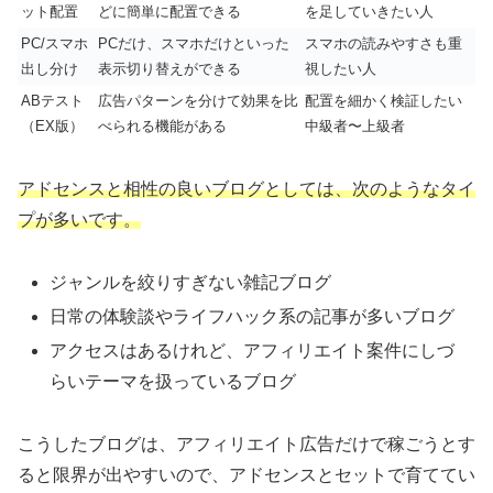
ット配置
どに簡単に配置できる
を足していきたい人
PC/スマホ
PCだけ、スマホだけといった
スマホの読みやすさも重
出し分け
表示切り替えができる
視したい人
ABテスト
広告パターンを分けて効果を比
配置を細かく検証したい
（EX版）
べられる機能がある
中級者〜上級者
アドセンスと相性の良いブログとしては、次のようなタイ
プが多いです。
ジャンルを絞りすぎない雑記ブログ
日常の体験談やライフハック系の記事が多いブログ
アクセスはあるけれど、アフィリエイト案件にしづ
らいテーマを扱っているブログ
こうしたブログは、アフィリエイト広告だけで稼ごうとす
ると限界が出やすいので、アドセンスとセットで育ててい