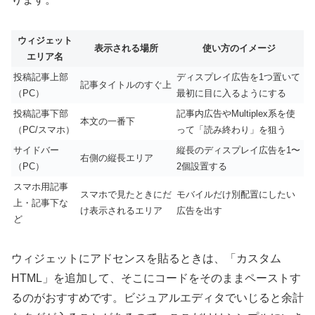
ウィジェット
表示される場所
使い方のイメージ
エリア名
投稿記事上部
ディスプレイ広告を1つ置いて
記事タイトルのすぐ上
（PC）
最初に目に入るようにする
投稿記事下部
記事内広告やMultiplex系を使
本文の一番下
（PC/スマホ）
って「読み終わり」を狙う
サイドバー
縦長のディスプレイ広告を1〜
右側の縦長エリア
（PC）
2個設置する
スマホ用記事
スマホで見たときにだ
モバイルだけ別配置にしたい
上・記事下な
け表示されるエリア
広告を出す
ど
ウィジェットにアドセンスを貼るときは、「カスタム
HTML」を追加して、そこにコードをそのままペーストす
るのがおすすめです。ビジュアルエディタでいじると余計