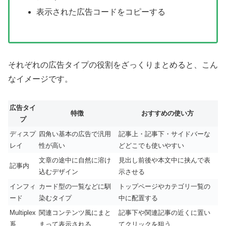
表示された広告コードをコピーする
それぞれの広告タイプの役割をざっくりまとめると、こん
なイメージです。
広告タイ
特徴
おすすめの使い方
プ
ディスプ
四角い基本の広告で汎用
記事上・記事下・サイドバーな
レイ
性が高い
どどこでも使いやすい
文章の途中に自然に溶け
見出し前後や本文中に挟んで表
記事内
込むデザイン
示させる
インフィ
カード型の一覧などに馴
トップページやカテゴリ一覧の
ード
染むタイプ
中に配置する
Multiplex
関連コンテンツ風にまと
記事下や関連記事の近くに置い
系
まって表示される
てクリックを狙う