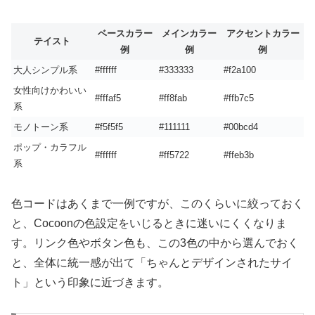
ベースカラー
メインカラー
アクセントカラー
テイスト
例
例
例
大人シンプル系
#ffffff
#333333
#f2a100
女性向けかわいい
#fffaf5
#ff8fab
#ffb7c5
系
モノトーン系
#f5f5f5
#111111
#00bcd4
ポップ・カラフル
#ffffff
#ff5722
#ffeb3b
系
色コードはあくまで一例ですが、このくらいに絞っておく
と、Cocoonの色設定をいじるときに迷いにくくなりま
す。リンク色やボタン色も、この3色の中から選んでおく
と、全体に統一感が出て「ちゃんとデザインされたサイ
ト」という印象に近づきます。