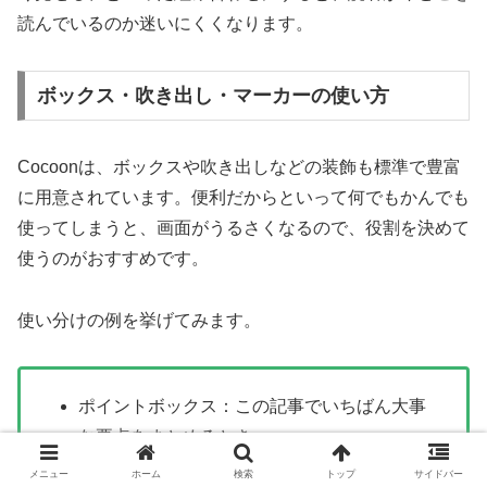
読んでいるのか迷いにくくなります。
ボックス・吹き出し・マーカーの使い方
Cocoonは、ボックスや吹き出しなどの装飾も標準で豊富
に用意されています。便利だからといって何でもかんでも
使ってしまうと、画面がうるさくなるので、役割を決めて
使うのがおすすめです。
使い分けの例を挙げてみます。
ポイントボックス：この記事でいちばん大事
な要点をまとめるとき
注意ボックス：やってはいけないことや注意
メニュー
ホーム
検索
トップ
サイドバー