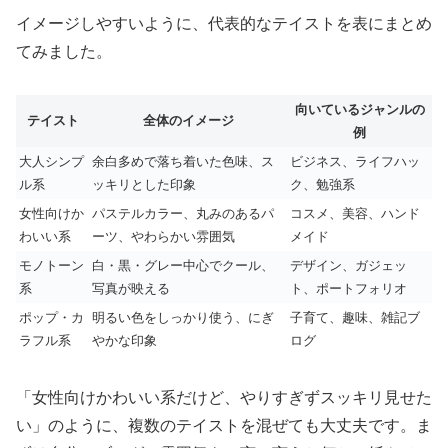
イメージしやすいように、代表的なテイストを表にまとめ
てみました。
向いているジャンルの
テイスト
全体のイメージ
例
大人シンプ
余白多めで落ち着いた色味、ス
ビジネス、ライフハッ
ル系
ッキリとした印象
ク、勉強系
女性向けか
パステルカラー、丸みのあるパ
コスメ、美容、ハンド
わいい系
ーツ、やわらかい雰囲気
メイド
モノトーン
白・黒・グレー中心でクール、
デザイン、ガジェッ
系
写真が映える
ト、ポートフォリオ
ポップ・カ
明るい色をしっかり使う、にぎ
子育て、趣味、雑記ブ
ラフル系
やかな印象
ログ
「女性向けかわいい系だけど、やりすぎずスッキリ見せた
い」のように、複数のテイストを混ぜても大丈夫です。ま