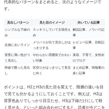
代表的なパターンをまとめると、次のようなイメージで
す。
見出しパターン
見た目のイメージ
向いている記事
シンプルな下線の
スッキリしていて主張控え
解説記事、ノウハウ記
み
め
事
メリハリが出て見出しがは
レビュー記事、比較記
左側に太いライン
っきりする
事
背景に薄い色がつ
やわらかい雰囲気でかわい
美容、子育て、女性向
く見出し
い印象
けブログ
枠線で囲った見出
区切りがはっきりして長文
まとめ記事、情報量の
し
に向く
多い記事
ポイントは、H2とH3の見た目を変えて、階層の違いを目
で見ても分かるようにしておくことです。例えば、H2は
背景色ありでしっかり目立たせ、H3は下線だけにして軽
く見せる、といった組み合わせにすると、読者が今どこを