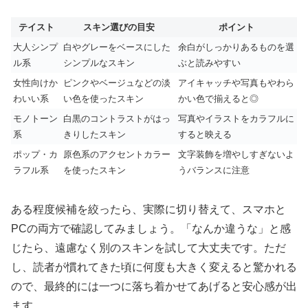
テイスト
スキン選びの目安
ポイント
大人シンプ
白やグレーをベースにした
余白がしっかりあるものを選
ル系
シンプルなスキン
ぶと読みやすい
女性向けか
ピンクやベージュなどの淡
アイキャッチや写真もやわら
わいい系
い色を使ったスキン
かい色で揃えると◎
モノトーン
白黒のコントラストがはっ
写真やイラストをカラフルに
系
きりしたスキン
すると映える
ポップ・カ
原色系のアクセントカラー
文字装飾を増やしすぎないよ
ラフル系
を使ったスキン
うバランスに注意
ある程度候補を絞ったら、実際に切り替えて、スマホと
PCの両方で確認してみましょう。「なんか違うな」と感
じたら、遠慮なく別のスキンを試して大丈夫です。ただ
し、読者が慣れてきた頃に何度も大きく変えると驚かれる
ので、最終的には一つに落ち着かせてあげると安心感が出
ます。