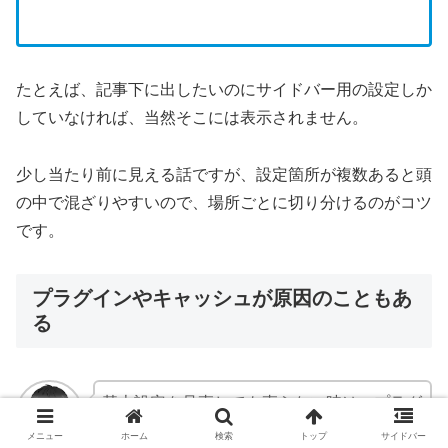
たとえば、記事下に出したいのにサイドバー用の設定しか
していなければ、当然そこには表示されません。
少し当たり前に見える話ですが、設定箇所が複数あると頭
の中で混ざりやすいので、場所ごとに切り分けるのがコツ
です。
プラグインやキャッシュが原因のこともあ
る
基本設定を見直しても直らない時は、プラグ
インや高速化設定の影響も考えます。ここは
メニュー
ホーム
検索
トップ
サイドバー