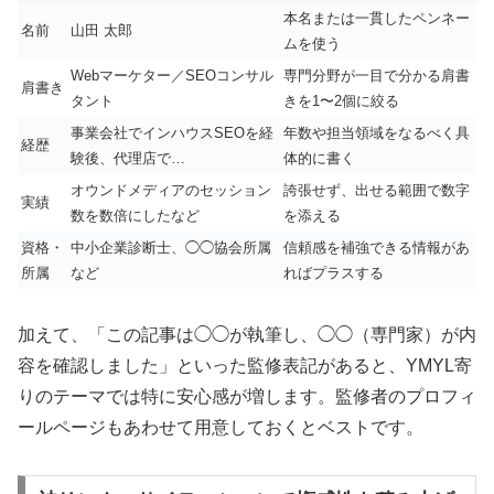
本名または一貫したペンネー
名前
山田 太郎
ムを使う
Webマーケター／SEOコンサル
専門分野が一目で分かる肩書
肩書き
タント
きを1〜2個に絞る
事業会社でインハウスSEOを経
年数や担当領域をなるべく具
経歴
験後、代理店で…
体的に書く
オウンドメディアのセッション
誇張せず、出せる範囲で数字
実績
数を数倍にしたなど
を添える
資格・
中小企業診断士、◯◯協会所属
信頼感を補強できる情報があ
所属
など
ればプラスする
加えて、「この記事は◯◯が執筆し、◯◯（専門家）が内
容を確認しました」といった監修表記があると、YMYL寄
りのテーマでは特に安心感が増します。監修者のプロフィ
ールページもあわせて用意しておくとベストです。