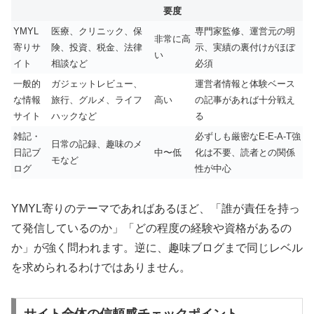
要度
YMYL
医療、クリニック、保
専門家監修、運営元の明
非常に高
寄りサ
険、投資、税金、法律
示、実績の裏付けがほぼ
い
イト
相談など
必須
一般的
ガジェットレビュー、
運営者情報と体験ベース
な情報
旅行、グルメ、ライフ
高い
の記事があれば十分戦え
サイト
ハックなど
る
雑記・
必ずしも厳密なE-E-A-T強
日常の記録、趣味のメ
日記ブ
中〜低
化は不要、読者との関係
モなど
ログ
性が中心
YMYL寄りのテーマであればあるほど、「誰が責任を持っ
て発信しているのか」「どの程度の経験や資格があるの
か」が強く問われます。逆に、趣味ブログまで同じレベル
を求められるわけではありません。
サイト全体の信頼感チェックポイント