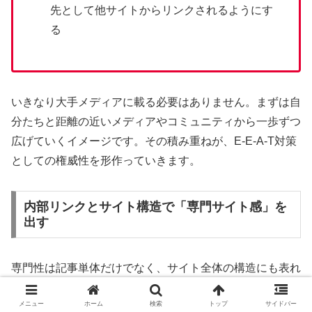
先として他サイトからリンクされるようにす
る
いきなり大手メディアに載る必要はありません。まずは自
分たちと距離の近いメディアやコミュニティから一歩ずつ
広げていくイメージです。その積み重ねが、E-E-A-T対策
としての権威性を形作っていきます。
内部リンクとサイト構造で「専門サイト感」を
出す
専門性は記事単体だけでなく、サイト全体の構造にも表れ
ます。関係のある記事がバラバラに散らばっているだけだ
メニュー
ホーム
検索
トップ
サイドバー
と、どんなテーマに強いサイトなのか伝わりにくくなりま