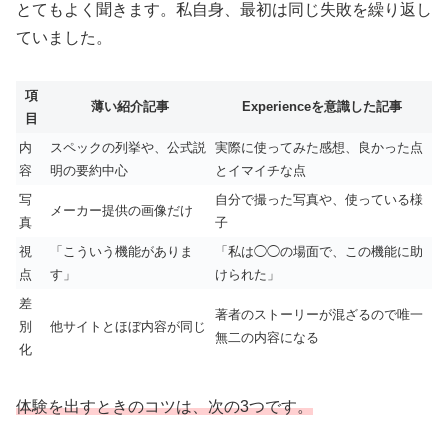
とてもよく聞きます。私自身、最初は同じ失敗を繰り返し
ていました。
項
薄い紹介記事
Experienceを意識した記事
目
内
スペックの列挙や、公式説
実際に使ってみた感想、良かった点
容
明の要約中心
とイマイチな点
写
自分で撮った写真や、使っている様
メーカー提供の画像だけ
真
子
視
「こういう機能がありま
「私は◯◯の場面で、この機能に助
点
す」
けられた」
差
著者のストーリーが混ざるので唯一
別
他サイトとほぼ内容が同じ
無二の内容になる
化
体験を出すときのコツは、次の3つです。