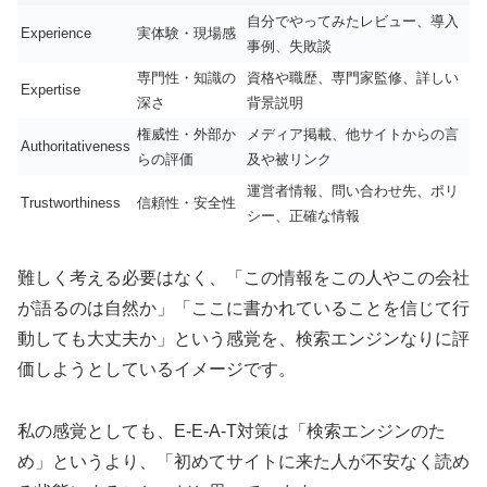
自分でやってみたレビュー、導入
Experience
実体験・現場感
事例、失敗談
専門性・知識の
資格や職歴、専門家監修、詳しい
Expertise
深さ
背景説明
権威性・外部か
メディア掲載、他サイトからの言
Authoritativeness
らの評価
及や被リンク
運営者情報、問い合わせ先、ポリ
Trustworthiness
信頼性・安全性
シー、正確な情報
難しく考える必要はなく、「この情報をこの人やこの会社
が語るのは自然か」「ここに書かれていることを信じて行
動しても大丈夫か」という感覚を、検索エンジンなりに評
価しようとしているイメージです。
私の感覚としても、E-E-A-T対策は「検索エンジンのた
め」というより、「初めてサイトに来た人が不安なく読め