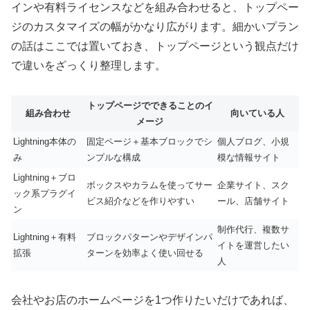
インや有料ライセンスなどを組み合わせると、トップペー
ジのカスタマイズの幅がかなり広がります。細かいプラン
の話はここでは置いておき、トップページという観点だけ
で違いをざっくり整理します。
トップページでできることのイ
組み合わせ
向いている人
メージ
Lightning本体の
固定ページ＋基本ブロックでシ
個人ブログ、小規
み
ンプルな構成
模な情報サイト
Lightning＋ブロ
ボックスやカラムを使ってサー
企業サイト、スク
ック系プラグイ
ビス紹介などを作りやすい
ール、店舗サイト
ン
制作代行、複数サ
Lightning＋有料
ブロックパターンやデザインパ
イトを運営したい
拡張
ターンを効率よく使い回せる
人
会社やお店のホームページを1つ作りたいだけであれば、