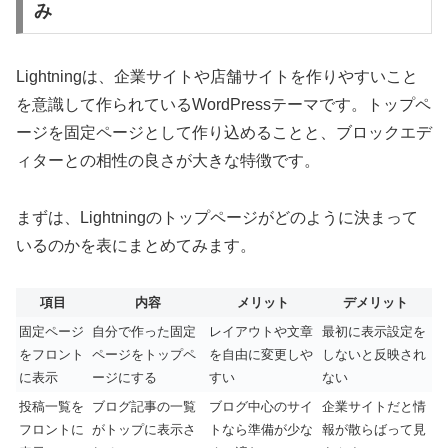
み
Lightningは、企業サイトや店舗サイトを作りやすいこと
を意識して作られているWordPressテーマです。トップペ
ージを固定ページとして作り込めることと、ブロックエデ
ィターとの相性の良さが大きな特徴です。
まずは、Lightningのトップページがどのように決まって
いるのかを表にまとめてみます。
項目
内容
メリット
デメリット
固定ページ
自分で作った固定
レイアウトや文章
最初に表示設定を
をフロント
ページをトップペ
を自由に変更しや
しないと反映され
に表示
ージにする
すい
ない
投稿一覧を
ブログ記事の一覧
ブログ中心のサイ
企業サイトだと情
フロントに
がトップに表示さ
トなら準備が少な
報が散らばって見