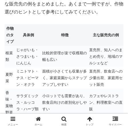
な販売先の例をまとめました。あくまで一例ですが、作物
選びのヒントとして参考にしてみてください。
作物
のタ
具体例
特徴
主な販売先の例
イプ
じゃがいも・
直売所、知人へのま
根菜
比較的管理が楽で収穫期の
さつまいも・
とめ売り、地域のマ
類
幅も広い
にんじん
ルシェなど
ミニトマト・
面積が小さくても収量が多
直売所、飲食店への
夏野
ナス・ピーマ
く、家庭菜園からステップ
少量出荷、家庭用セ
菜
ン・オクラ
アップしやすい
ット販売
香
サラダミック
小ロットでも需要があり、
カフェやレストラ
味・
ス・ルッコ
飲食店向けの差別化がしや
ン、料理教室への直
葉物
ラ・ハーブ類
すい
販
野菜
キノ
シイタケ・ミ
気候に合えば高単価を狙い
直売所、高級スーパ
メニュー
ホーム
検索
トップ
サイドバー
コ・