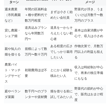
ターン
メージ
週末農業
年間の区画料金
野菜代が浮き、うま
まずは小さく始
（市民農園
＋種や肥料代で
くいけば月数千〜数
めたい会社員
など）
数万円程度
万円のプラス
道具込みプラン
道具を一からそ
貸し農園・
基本は自家消費が中
なら年間数万
ろえたくない初
シェア畑
心で、収入は小さめ
円〜
心者
ある程度の広さ
作物次第で、月数万
親や知人の
規模によって数
でしっかり栽培
円以上の利益も狙え
畑を借りる
万円〜数十万円
したい人
る
農業バイ
収入は時給制が中心
ト・マッチ
初期費用ほぼ不
とにかく経験を
で、将来の独立準備
ングサービ
要
積みたい人
にもなる
ス
野菜代の節約が中心
庭やベラン
数千円〜のプラ
畑を借りる前に
で、販売はおまけ程
ダ菜園
ンターや資材費
試してみたい人
度