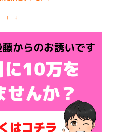
↓ ↓ ↓