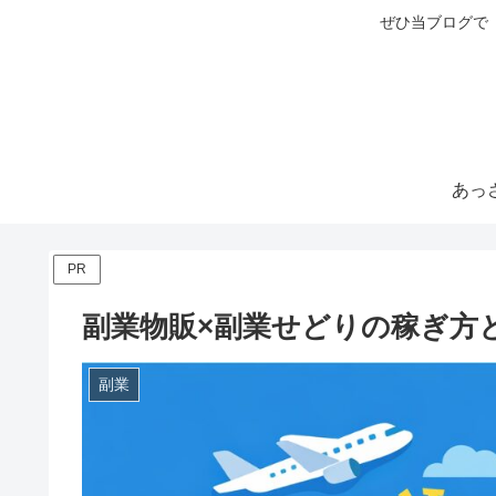
ぜひ当ブログで
PR
副業物販×副業せどりの稼ぎ方
副業