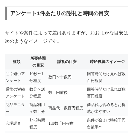
アンケート1件あたりの謝礼と時間の目安
サイトや案件によって差はありますが、おおまかな目安は
次のようなイメージです。
所要時間
種類
謝礼の目安
時給換算のイメージ
の目安
ごく短いア
10秒〜1
回答時間だけ見れば数
数円〜十数円
ンケート
分程度
百円程度
通常のWeb
数分〜10
回答時間だけ見れば数
数十円前後
アンケート
分程度
百円程度
商品モニタ
商品利用
商品代も含めるとお得
商品代＋数百円程度
ー
＋数十分
感が出やすい
1〜2時間
条件が合えば時給千円
会場調査
1回数千円程度
程度
台後半〜