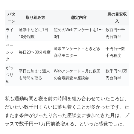
パタ
月の目安収
取り組み方
想定内容
ーン
入
ライ
通勤中などに1日
短めのWebアンケートを1〜
数百円〜千
ト
10分程度
3件
円台前半
ベー
通常アンケート＋ときどき
千円台〜数
シッ
毎日20〜30分程度
商品モニター
千円程度
ク
がっ
平日に加えて週末
Webアンケート＋月に数回
数千円〜1万
つり
も時間を取る
の会場調査や座談会
円台前半
め
私も通勤時間と寝る前の時間を組み合わせていたころは、
だいたい数千円くらいに落ち着くことが多かったです。た
またま条件がぴったり合った座談会に参加できた月は、プ
ラスで数千円〜1万円前後増える、といった感覚でした。