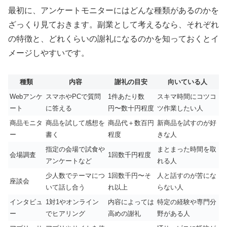
最初に、アンケートモニターにはどんな種類があるのかを
ざっくり見ておきます。副業として考えるなら、それぞれ
の特徴と、どれくらいの謝礼になるのかを知っておくとイ
メージしやすいです。
種類
内容
謝礼の目安
向いている人
Webアンケ
スマホやPCで質問
1件あたり数
スキマ時間にコツコ
ート
に答える
円〜数十円程度
ツ作業したい人
商品モニタ
商品を試して感想を
商品代＋数百円
新商品を試すのが好
ー
書く
程度
きな人
指定の会場で試食や
まとまった時間を取
会場調査
1回数千円程度
アンケートなど
れる人
少人数でテーマにつ
1回数千円〜そ
人と話すのが苦にな
座談会
いて話し合う
れ以上
らない人
インタビュ
1対1やオンライン
内容によっては
特定の経験や専門分
ー
でヒアリング
高めの謝礼
野がある人