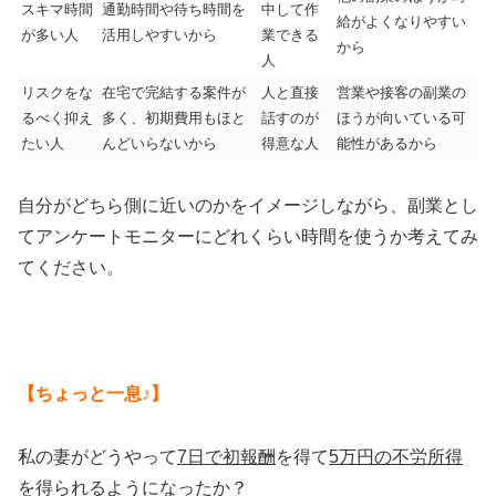
スキマ時間
通勤時間や待ち時間を
中して作
給がよくなりやすい
が多い人
活用しやすいから
業できる
から
人
リスクをな
在宅で完結する案件が
人と直接
営業や接客の副業の
るべく抑え
多く、初期費用もほと
話すのが
ほうが向いている可
たい人
んどいらないから
得意な人
能性があるから
自分がどちら側に近いのかをイメージしながら、副業とし
てアンケートモニターにどれくらい時間を使うか考えてみ
てください。
【ちょっと一息♪】
私の妻がどうやって
7日で初報酬
を得て
5万円の不労所得
を得られるようになったか？