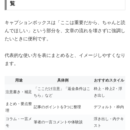
覧
キャプションボックスは「ここは重要だから、ちゃんと読
んでほしい」という部分を、文章の流れを壊さずに強調し
たいときに便利です。
代表的な使い方を表にまとめると、イメージしやすくなり
ます。
用途
具体例
おすすめスタイル
「ここだけ注意」「返金条件はこ
枠上・枠上2・浮
注意書き・補足
ちら」など
き出し
まとめ・要点整
記事のポイントを3つに整理
デフォルト・枠内
理
コラム・一言メ
浮き出し・内テキ
筆者の一言コメントや体験談
モ
スト