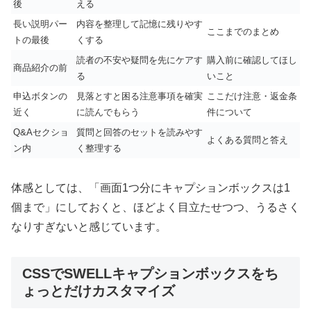
後
える
長い説明パー
内容を整理して記憶に残りやす
ここまでのまとめ
トの最後
くする
読者の不安や疑問を先にケアす
購入前に確認してほし
商品紹介の前
る
いこと
申込ボタンの
見落とすと困る注意事項を確実
ここだけ注意・返金条
近く
に読んでもらう
件について
Q&Aセクショ
質問と回答のセットを読みやす
よくある質問と答え
ン内
く整理する
体感としては、「画面1つ分にキャプションボックスは1
個まで」にしておくと、ほどよく目立たせつつ、うるさく
なりすぎないと感じています。
CSSでSWELLキャプションボックスをち
ょっとだけカスタマイズ