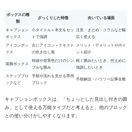
ボックスの種
ざっくりした特徴
向いている場面
類
キャプション
小タイトル＋本文をセッ
注意・まとめ・コラムなど幅
ボックス
トで強調
広く使える
アイコンボッ
左にアイコン＋テキスト
メリット・デメリットやポイ
クス
の吹き出し風
ント紹介
枠線や背景色だけのシン
軽く囲みたいとき、控えめに
装飾ボックス
プルな囲み
強調したいとき
ステップブロ
手順や流れを見せる専用
手順解説・ハウツー記事全般
ックなど
ブロック
キャプションボックスは、「ちょっとした見出し付きの囲
み」として使える万能タイプだと考えると、他のブロック
との使い分けがしやすくなります。