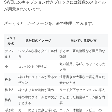
SWELLのキャプション付きブロックには複数のスタイル
が用意されています。
ざっくりとしたイメージを、表で整理してみます。
スタイ
見た目のイメージ
向いている使い方
ル名
デフォ
シンプルな枠とタイトル付
まとめ・要点整理など汎用的な
ルト
き
強調
短い補足、Q&A、ちょっとした
小
コンパクトで控えめ
メモ
枠の上にタイトルが乗るデ
注意書きや大事な一言を目立た
枠上
ザイン
せたいとき
枠上2
枠上よりやや装飾が強め
リード文下やセクションの導入
枠の中にタイトルと本文が
まとまった補足やコラム的な内
枠内
まとまる
容
浮き出
カードのように少し浮いた
コラム、体験談、レビューの一