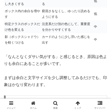
低
し大きくする
る
ボックス内の余白を増や
窮屈さをなくし、ゆったり読める
低
す
ようにする
特定クラスのボックスだ
注意系だけ別の色にして、重要度
中
け色を変える
を分かりやすくする
影（ボックスシャドウ）
カードのように少し浮いた感じを
中
を軽くつける
出す
「なんとなくダサい気がする」と感じるとき、原因は色よ
りも余白にあることが多いです。
まずは余白と文字サイズを少し調整してみるだけでも、印
象はかなり変わります。
カスタマイズ前に気をつけたいポイント
メニュー
ホーム
検索
トップ
サイドバー