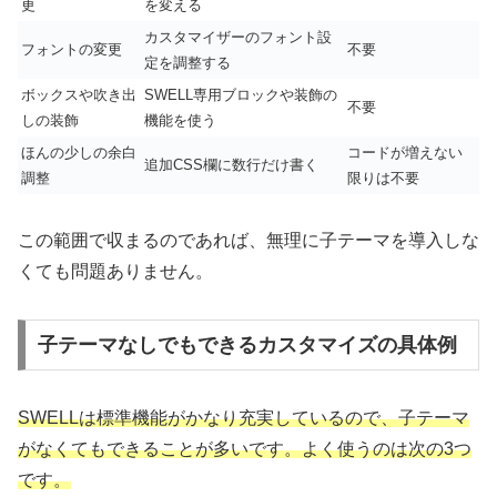
更
を変える
カスタマイザーのフォント設
フォントの変更
不要
定を調整する
ボックスや吹き出
SWELL専用ブロックや装飾の
不要
しの装飾
機能を使う
ほんの少しの余白
コードが増えない
追加CSS欄に数行だけ書く
調整
限りは不要
この範囲で収まるのであれば、無理に子テーマを導入しな
くても問題ありません。
子テーマなしでもできるカスタマイズの具体例
SWELLは標準機能がかなり充実しているので、子テーマ
がなくてもできることが多いです。よく使うのは次の3つ
です。