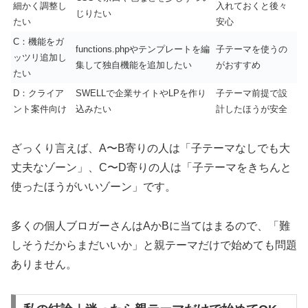
細かく調整し
入れておくと後々
じりたい
たい
安心
C：機能をガ
functions.phpやテンプレートを編
子テーマを使うの
ッツリ追加し
集して独自機能を追加したい
がおすすめ
たい
D：クライア
SWELLで企業サイトやLPを作り
子テーマ前提で設
ント案件向け
込みたい
計したほうが安全
ざっくり言えば、A〜B寄りの人は「子テーマなしでも大
丈夫なゾーン」、C〜D寄りの人は「子テーマをきちんと
使ったほうがいいゾーン」です。
多くの個人ブロガーさんはAかBに当てはまるので、「難
しそうだからまだいいか」と親テーマだけで始めても問題
ありません。