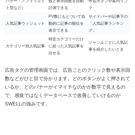
バナー・アフィリエイ
数と表示回数を自動
申込ボタンや案内リン
ト型など）
計測できる
ク
PV数にもとづいて自
サイドバーや記事下の
人気記事ウィジェット
動的に記事の順位を
「人気記事ランキン
表示できる
グ」
特定カテゴリーだけ
ジャンルごとに人気記
カテゴリー別人気記事
に絞った人気記事を
事を紹介したいとき
出せる
広告タグの管理画面では、広告ごとのクリック数や表示回
数などがひと目で分かります。どのボタンがよく押されて
いるか、どのバナーがイマイチなのかが数字で見えるの
で、感覚ではなくデータベースで改善していけるのが
SWELLの強みです。