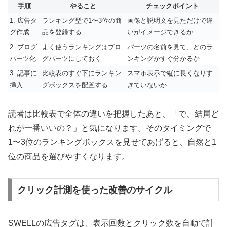
手順
やること
チェックポイント
1. 広告タ
ランキング型で1〜3位の商
画像と説明文を見ただけで違
グ作成
品を登録する
いがイメージできるか
2. ブログ
よく使うランキングはブロ
パーツの名前を見て、どのラ
パーツ化
グパーツにしておく
ンキングかすぐ分かるか
3. 記事に
比較表のすぐ下にランキン
スマホ表示で縦に長くなりす
挿入
グボックスを配置する
ぎていないか
読者は比較表で全体の違いを把握したあと、「で、結局ど
れが一番いいの？」と気になります。そのタイミングで
1〜3位のランキングボックスを見せてあげると、自然と1
位の商品を選びやすくなります。
クリック計測を使った改善のサイクル
SWELLの広告タグは、表示回数とクリック数を自動で計