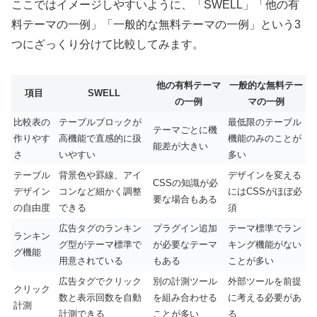
ここではイメージしやすいように、「SWELL」「他の有
料テーマの一例」「一般的な無料テーマの一例」という3
つにざっくり分けて比較してみます。
他の有料テーマ
一般的な無料テー
項目
SWELL
の一例
マの一例
比較表の
テーブルブロックが
最低限のテーブル
テーマごとに機
作りやす
高機能で直感的に扱
機能のみのことが
能差が大きい
さ
いやすい
多い
テーブル
背景色や罫線、アイ
デザインを変える
CSSの知識が必
デザイン
コンなど細かく調整
にはCSSがほぼ必
要な場合もある
の自由度
できる
須
広告タグのランキン
プラグイン追加
テーマ標準でラン
ランキン
グ型がテーマ標準で
が必要なテーマ
キング機能がない
グ機能
用意されている
もある
ことが多い
広告タグでクリック
別の計測ツール
外部ツールを前提
クリック
数と表示回数を自動
を組み合わせる
に考える必要があ
計測
計測できる
ことが多い
る