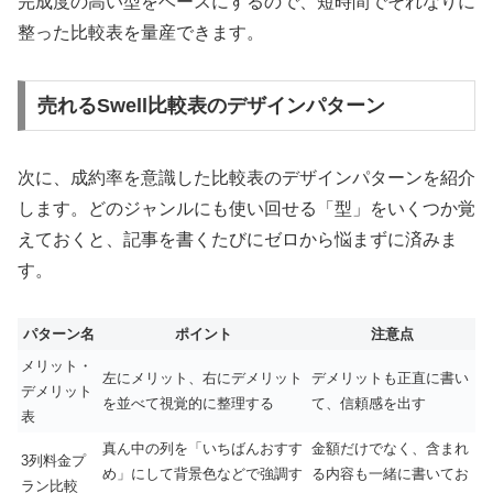
完成度の高い型をベースにするので、短時間でそれなりに
整った比較表を量産できます。
売れるSwell比較表のデザインパターン
次に、成約率を意識した比較表のデザインパターンを紹介
します。どのジャンルにも使い回せる「型」をいくつか覚
えておくと、記事を書くたびにゼロから悩まずに済みま
す。
パターン名
ポイント
注意点
メリット・
左にメリット、右にデメリット
デメリットも正直に書い
デメリット
を並べて視覚的に整理する
て、信頼感を出す
表
真ん中の列を「いちばんおすす
金額だけでなく、含まれ
3列料金プ
め」にして背景色などで強調す
る内容も一緒に書いてお
ラン比較