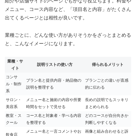
紹介や店舗サイトのページでもかなり役立ちます。料金や
メニュー、コース内容など、「項目名と内容」がたくさん
出てくるページとは相性が良いです。
業種ごとに、どんな使い方がありそうかをざっとまとめる
と、こんなイメージになります。
業種・サ
説明リストの使い方
得られるメリット
イト
コンサ
プラン名と提供内容・納品物の
プランごとの違いが直感
ル・制作
説明を整理する
的に伝わる
系
サロン・
メニュー名と施術の内容や所要
長めの説明でもスッキリ
美容系
時間をセットで見せる
まとめられる
教室・ス
コース名と対象者・学べる内容
どのコースが自分向きか
クール
を整理する
判断しやすくなる
メニュー名と一言コメントやお
画像と組み合わせると訴
飲食店