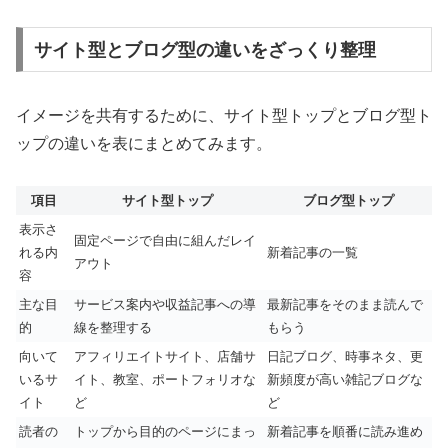
サイト型とブログ型の違いをざっくり整理
イメージを共有するために、サイト型トップとブログ型ト
ップの違いを表にまとめてみます。
項目
サイト型トップ
ブログ型トップ
表示さ
固定ページで自由に組んだレイ
れる内
新着記事の一覧
アウト
容
主な目
サービス案内や収益記事への導
最新記事をそのまま読んで
的
線を整理する
もらう
向いて
アフィリエイトサイト、店舗サ
日記ブログ、時事ネタ、更
いるサ
イト、教室、ポートフォリオな
新頻度が高い雑記ブログな
イト
ど
ど
読者の
トップから目的のページにまっ
新着記事を順番に読み進め