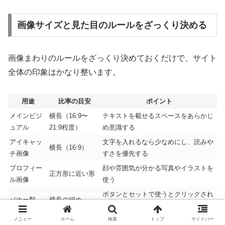
画像サイズと見た目のルールをざっくり決める
画像まわりのルールをざっくり決めておくだけで、サイト
全体の印象はかなり整います。
用途
比率の目安
ポイント
メインビジ
横長（16:9〜
テキストを載せるスペースをあらかじ
ュアル
21:9程度）
め意識する
アイキャッ
文字を入れるなら少なめにし、読みや
横長（16:9）
チ画像
すさを優先する
プロフィー
顔や雰囲気が分かる写真やイラストを
正方形に近い形
ル画像
使う
ボタンとセットで使うとクリックされ
バナー類
横長の細め
やすい
メニュー
ホーム
検索
トップ
サイドバー