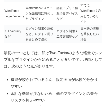
すでに
Wordfenceのログイ
認証アプリ・信
Wordfence
Wordfenceを利
ン保護機能に特化し
頼済みデバイス
Login Security
用しているサ
たプラグイン
など
イト
ログイン制限や通知
日本語の情報
XO Security
ログイン制限＋
など、ログイン周り
を重視したい
など
二要素認証など
をまとめて強化
場合
最初の一つとしては、私はTwo-Factorのような軽量でシン
プルなプラグインから始めることが多いです。理由として
は、次のような点があります。
機能が絞られているぶん、設定画面が比較的分かり
やすい
余計な機能が少ないため、他のプラグインとの競合
リスクを抑えやすい