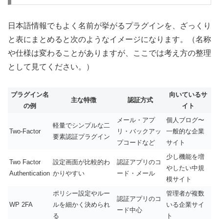
日本語情報でもよく名前が挙がるプラグインを、ざっくり
と表にまとめると次のようなイメージになります。（名称
や仕様は変わることがありますが、ここでは考え方の整理
として見てください。）
プラグイン名
向いているサ
主な特徴
認証方式
の例
イト
メール・アプ
個人ブログ〜
軽量でシンプルな二
Two-Factor
リ・バックアッ
一般的な企業
要素認証プラグイン
プコードなど
サイト
少し機能を増
Two Factor
設定画面が比較的わ
認証アプリのコ
やしたい中規
Authentication
かりやすい
ード・メール
模サイト
ポリシー設定やルー
管理者が複数
認証アプリのコ
WP 2FA
ルを細かく決められ
いる企業サイ
ード中心
る
ト