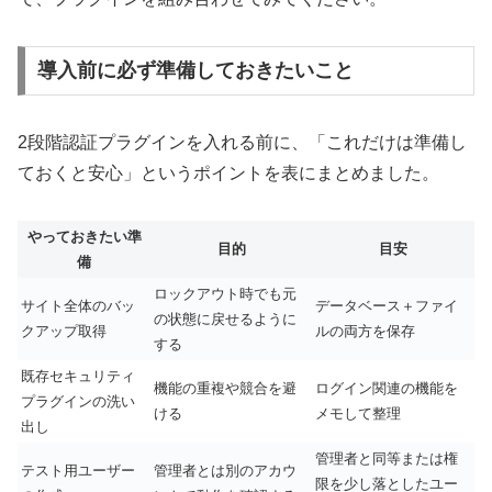
導入前に必ず準備しておきたいこと
2段階認証プラグインを入れる前に、「これだけは準備し
ておくと安心」というポイントを表にまとめました。
やっておきたい準
目的
目安
備
ロックアウト時でも元
サイト全体のバッ
データベース＋ファイ
の状態に戻せるように
クアップ取得
ルの両方を保存
する
既存セキュリティ
機能の重複や競合を避
ログイン関連の機能を
プラグインの洗い
ける
メモして整理
出し
管理者と同等または権
テスト用ユーザー
管理者とは別のアカウ
限を少し落としたユー