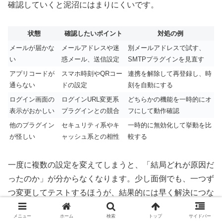
確認していくと泥沼にはまりにくいです。
状態
確認したいポイント
対処の例
メールが届かな
メールアドレスや迷
別メールアドレスで試す、
い
惑メール、送信設定
SMTPプラグインを見直す
アプリコードが
スマホ時刻やQRコー
連携を解除して再登録し、時
通らない
ドの設定
刻を自動にする
ログイン画面の
ログインURL変更系
どちらかの機能を一時的にオ
表示がおかしい
プラグインとの競合
フにして動作確認
他のプラグイン
セキュリティ系やキ
一時的に無効化して挙動を比
が怪しい
ャッシュ系との相性
較する
一度に複数の設定を変えてしまうと、「結局どれが原因だ
ったのか」が分からなくなります。少し面倒でも、一つず
つ変更してテストするほうが、結果的には早く解決につな
がります。
メニュー
ホーム
検索
トップ
サイドバー