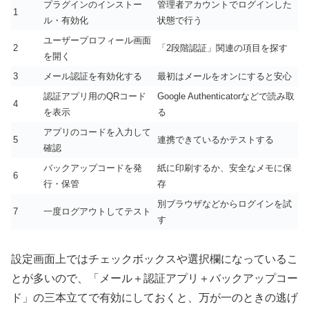
プラグインのインストー
管理者アカウントでログインした
1
ル・有効化
状態で行う
ユーザープロフィール画面
2
「2段階認証」関連の項目を探す
を開く
3
メール認証を有効化する
最初はメールをオンにすると安心
認証アプリ用のQRコード
Google Authenticatorなどで読み取
4
を表示
る
アプリのコードを入力して
5
連携できているかテストする
確認
バックアップコードを発
紙に印刷するか、安全なメモに保
6
行・保管
存
別ブラウザなどからログインを試
7
一度ログアウトしてテスト
す
設定画面上ではチェックボックスや選択欄になっているこ
とが多いので、「メール＋認証アプリ＋バックアップコー
ド」の三本立てで有効にしておくと、万が一のときの逃げ