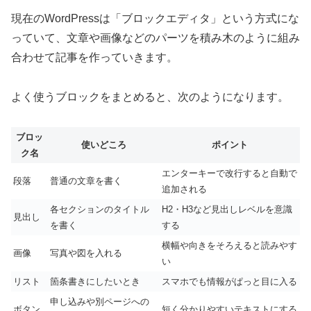
現在のWordPressは「ブロックエディタ」という方式にな
っていて、文章や画像などのパーツを積み木のように組み
合わせて記事を作っていきます。
よく使うブロックをまとめると、次のようになります。
ブロッ
使いどころ
ポイント
ク名
エンターキーで改行すると自動で
段落
普通の文章を書く
追加される
各セクションのタイトル
H2・H3など見出しレベルを意識
見出し
を書く
する
横幅や向きをそろえると読みやす
画像
写真や図を入れる
い
リスト
箇条書きにしたいとき
スマホでも情報がぱっと目に入る
申し込みや別ページへの
ボタン
短く分かりやすいテキストにする