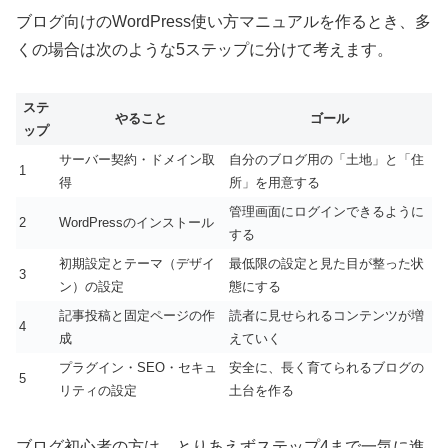
ブログ向けのWordPress使い方マニュアルを作るとき、多
くの場合は次のような5ステップに分けて考えます。
ステ
やること
ゴール
ップ
サーバー契約・ドメイン取
自分のブログ用の「土地」と「住
1
得
所」を用意する
管理画面にログインできるように
2
WordPressのインストール
する
初期設定とテーマ（デザイ
最低限の設定と見た目が整った状
3
ン）の設定
態にする
記事投稿と固定ページの作
読者に見せられるコンテンツが増
4
成
えていく
プラグイン・SEO・セキュ
安全に、長く育てられるブログの
5
リティの設定
土台を作る
ブログ初心者の方は、とりあえずステップ4まで一気に進