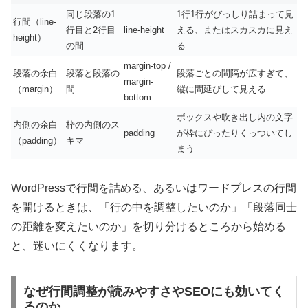
同じ段落の1
1行1行がびっしり詰まって見
行間（line-
行目と2行目
line-height
える、またはスカスカに見え
height）
の間
る
margin-top /
段落の余白
段落と段落の
段落ごとの間隔が広すぎて、
margin-
（margin）
間
縦に間延びして見える
bottom
ボックスや吹き出し内の文字
内側の余白
枠の内側のス
padding
が枠にぴったりくっついてし
（padding）
キマ
まう
WordPressで行間を詰める、あるいはワードプレスの行間
を開けるときは、「行の中を調整したいのか」「段落同士
の距離を変えたいのか」を切り分けるところから始める
と、迷いにくくなります。
なぜ行間調整が読みやすさやSEOにも効いてく
るのか