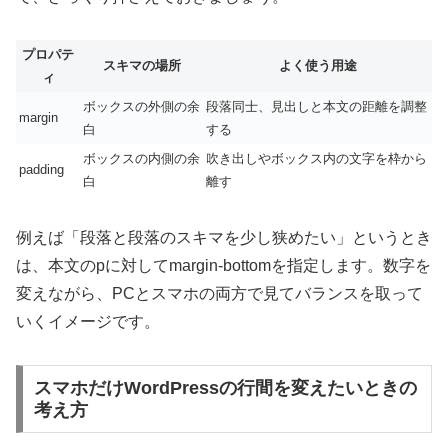
プロパテ
スキマの場所
よく使う用途
ィ
ボックスの外側の余
段落同士、見出しと本文の距離を調整
margin
白
する
ボックスの内側の余
吹き出しやボックス内の文字を枠から
padding
白
離す
例えば「段落と段落のスキマを少し狭めたい」というとき
は、本文のpに対してmargin-bottomを指定します。数字を
変えながら、PCとスマホの両方で見てバランスを取って
いくイメージです。
スマホだけWordPressの行間を変えたいときの
考え方