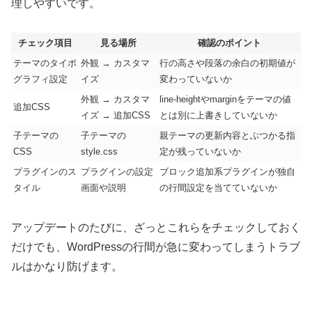
理しやすいです。
チェック項目
見る場所
確認のポイント
テーマのタイポ
外観 → カスタマ
行の高さや段落の余白の初期値が
グラフィ設定
イズ
変わっていないか
外観 → カスタマ
line-heightやmarginをテーマの値
追加CSS
イズ → 追加CSS
とは別に上書きしていないか
子テーマの
子テーマの
親テーマの更新内容とぶつかる指
CSS
style.css
定が残っていないか
プラグインのス
プラグインの設定
ブロック追加系プラグインが独自
タイル
画面や説明
の行間設定を当てていないか
アップデートのたびに、ざっとこれらをチェックしておく
だけでも、WordPressの行間が急に変わってしまうトラブ
ルはかなり防げます。