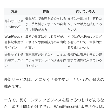
方法
特徴
向いている人
登録だけで販売を始められる
まずは一度だけ、有料コ
外部サービス
が、手数料とデザインの自由
ンテンツ販売を試してみ
（noteなど）
度に制約がある
たい人
WordPress＋
最初の設定は少し必要だが、
すでにWordPressブログ
有料記事用プ
デザインや価格設定の自由度
が育っていて、本格的に
ラグイン
が高い
収益化したい人
会員サイト構
有料記事だけでなく、コミュ
長期的に講座やサロン運
築用プラグイ
ニティやオンライン講座も作
営まで視野に入れている
ン
りやすい
人
外部サービスは、とにかく「楽で早い」というのが最大の
強みです。
一方で、長くコンテンツビジネスを続けるつもりがあるな
ら、多少手間をかけてでも、WordPress内に販売の仕組み