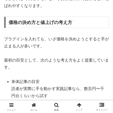
ばれやすくなります。
価格の決め方と値上げの考え方
プラグインを入れても、いざ価格を決めようとすると手が
止まる人が多いです。
最初の目安として、次のような考え方をよく提案していま
す。
単体記事の目安
読者が実際に手を動かす実践記事なら、数百円〜千
円台くらいから試す
セット記事の目安
シリーズで読む前提なら、単体で買うより少しお得
メニュー
ホーム
検索
トップ
サイドバー