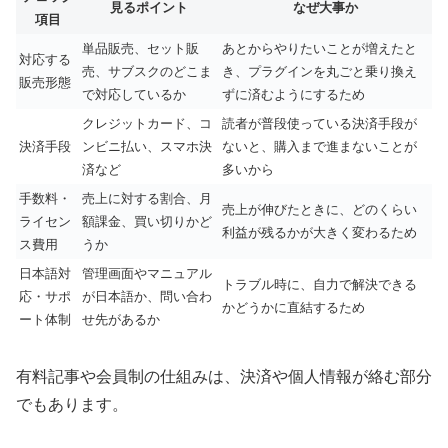
見るポイント
なぜ大事か
項目
単品販売、セット販
あとからやりたいことが増えたと
対応する
売、サブスクのどこま
き、プラグインを丸ごと乗り換え
販売形態
で対応しているか
ずに済むようにするため
クレジットカード、コ
読者が普段使っている決済手段が
決済手段
ンビニ払い、スマホ決
ないと、購入まで進まないことが
済など
多いから
手数料・
売上に対する割合、月
売上が伸びたときに、どのくらい
ライセン
額課金、買い切りかど
利益が残るかが大きく変わるため
ス費用
うか
日本語対
管理画面やマニュアル
トラブル時に、自力で解決できる
応・サポ
が日本語か、問い合わ
かどうかに直結するため
ート体制
せ先があるか
有料記事や会員制の仕組みは、決済や個人情報が絡む部分
でもあります。