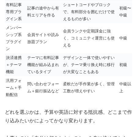
有料記事
ショートコードやブロック
記事の途中から有
初級〜
専用プラ
で、有料部分を囲むだけで使
料エリアを作る
中級
グイン系
えるものが多い
メンバー
会員ランクや定期課金に強
シップ系
会員サイトや読み
く、コミュニティ運営にも使
中級
プラグイ
放題プラン
える
ン
決済連携
テーマに有料記事
デザインと一体で使いやすい
＋テーマ
機能が組み込まれ
が、テーマ乗り換え時に移行
初級
機能
ているタイプ
が大変なこともある
汎用フォ
問い合わせフォー
柔軟だが手作業が多く、管理
中級以
ーム＋手
ム＋銀行振込など
工数が増えやすい
上
動配信
どれを選ぶかは、予算や英語に対する抵抗感、どこまで作
り込みたいかによってかなり変わります。