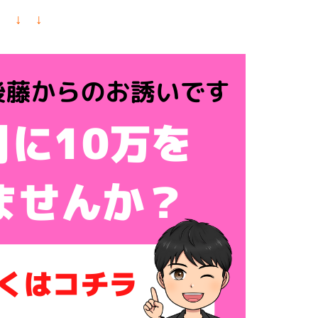
↓ ↓ ↓