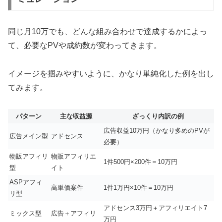
同じ月10万でも、どんな組み合わせで達成するかによっ
て、必要なPVや成約数が変わってきます。
イメージを掴みやすいように、かなり単純化した例を出し
てみます。
パターン
主な収益源
ざっくり内訳の例
広告収益10万円（かなり多めのPVが
広告メイン型
アドセンス
必要）
物販アフィリ
物販アフィリエ
1件500円×200件＝10万円
型
イト
ASPアフィ
高単価案件
1件1万円×10件＝10万円
リ型
アドセンス3万円＋アフィリエイト7
ミックス型
広告＋アフィリ
万円