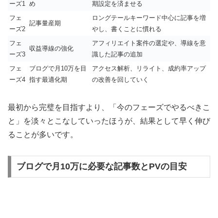
ーズ1
め
期設定を済ませる
フェ
ロングテールキーワード中心に記事を増
記事量産期
ーズ2
やし、書くことに慣れる
フェ
アフィリエイト案件の選定や、導線を意
収益導線の強化
ーズ3
識した記事の追加
フェ
ブログで月10万を目
アクセス解析、リライト、成約率アップ
ーズ4
指す最適化期
の改善を回していく
最初から完璧を目指すより、「今のフェーズでやるべきこ
と」を淡々とこなしていったほうが、結果として早く伸び
ることが多いです。
ブログで月10万に必要な記事数とPVの目安