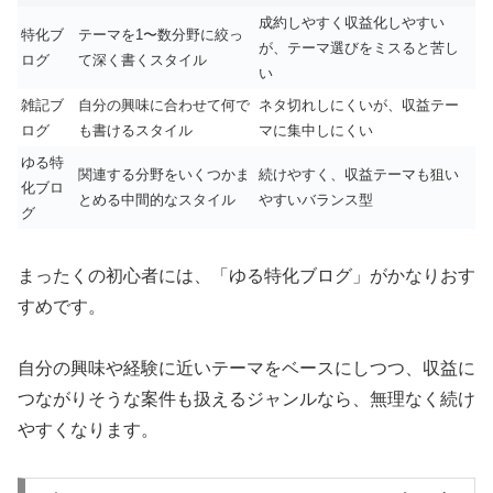
成約しやすく収益化しやすい
特化ブ
テーマを1〜数分野に絞っ
が、テーマ選びをミスると苦し
ログ
て深く書くスタイル
い
雑記ブ
自分の興味に合わせて何で
ネタ切れしにくいが、収益テー
ログ
も書けるスタイル
マに集中しにくい
ゆる特
関連する分野をいくつかま
続けやすく、収益テーマも狙い
化ブロ
とめる中間的なスタイル
やすいバランス型
グ
まったくの初心者には、「ゆる特化ブログ」がかなりおす
すめです。
自分の興味や経験に近いテーマをベースにしつつ、収益に
つながりそうな案件も扱えるジャンルなら、無理なく続け
やすくなります。