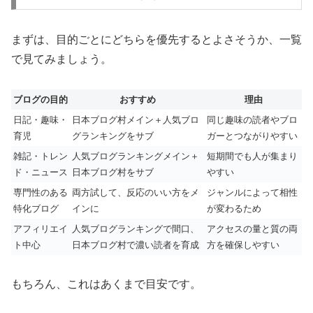
まずは、目的ごとにどちらを優先するとよさそうか、一覧
で見てみましょう。
ブログの目的
おすすめ
理由
日記・趣味・
日本ブログ村メイン＋人気ブロ
同じ趣味の読者やブロ
育児
グランキングをサブ
ガーとつながりやすい
雑記・トレン
人気ブログランキングメイン＋
短期間でも人が集まり
ド・ニュース
日本ブログ村をサブ
やすい
専門性のある
両方試して、反応のいい方をメ
ジャンルによって相性
特化ブログ
インに
が変わるため
アフィリエイ
人気ブログランキングで間口、
アクセスの量と質の両
ト中心
日本ブログ村で濃い読者を育成
方を確保しやすい
もちろん、これはあくまで目安です。