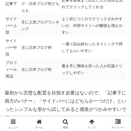
記事を最後まで読んだ人が自然な流
記事下
グ・日本ブログ村どち
れでクリックしてくれる
らも
サイド
よく目につくのでクリックされやす
主に人気ブログランキ
バー上
いが、外部サイトへの離脱も増えや
ング
部
すい
サイド
一通り読み終わったタイミングで押
バー中
主に日本ブログ村
してもらいやすい
段
プロフ
書き手に興味を持った人が応援クリ
ィール
主に日本ブログ村
ックしやすい
周辺
最初から完璧な配置を目指す必要はないので、「記事下に
両方のバナー」「サイドバーにはどちらか一つだけ」とい
ったシンプルな形から試してみると感覚がつかみやすいで
す。
メニュー
ホーム
検索
トップ
サイドバー