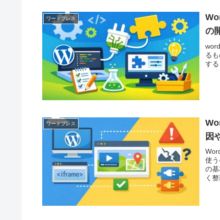
W
ワードプレス
の
wo
るも
する
Wo
ワードプレス
因
Wo
使う
の基
く整