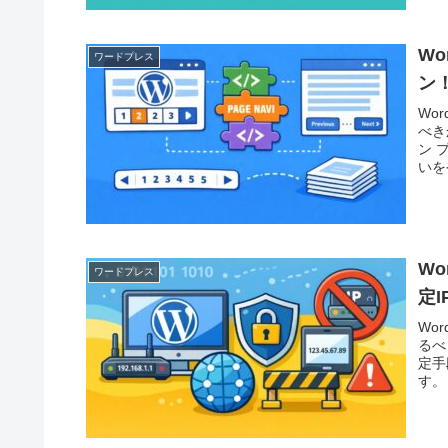
W
ワードプレス
ン
Wo
べき
ン 
いを
W
ワードプレス
定
Wo
るべ
定手
す。