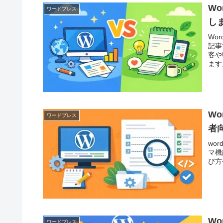
Wo
ワードプレス
し
Wo
記事
客や
ます
W
ワードプレス
者
wo
マ機
び方
W
ワードプレス