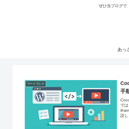
ぜひ当ブログで
C
ワードプレス
手
Co
では
if
説し