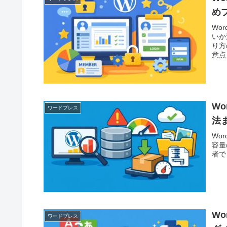
め
Wo
いか
り方
意点
W
ワードプレス
法
Wo
容量
者で
W
ワードプレス