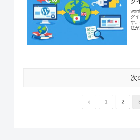
グ
wo
グイ
す。
法が
次
前
1
2
へ