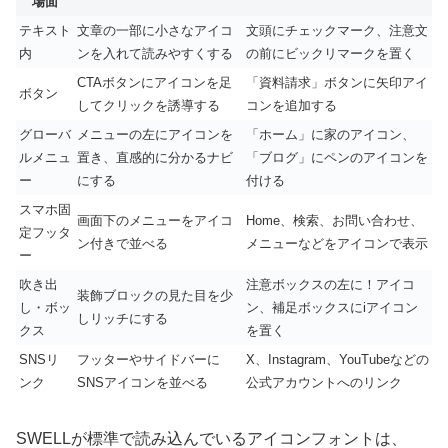
場面
テキスト
文章の一部に小さなアイコ
文頭にチェックマーク、注意文
内
ンを入れて読みやすくする
の前にビックリマークを置く
CTAボタンにアイコンを足
「資料請求」ボタンに矢印アイ
ボタン
してクリックを誘導する
コンを追加する
グローバ
メニューの左にアイコンを
「ホーム」に家のアイコン、
ルメニュ
置き、直感的に分かるナビ
「ブログ」にペンのアイコンを
ー
にする
付ける
スマホ固
画面下のメニューをアイコ
Home、検索、お問い合わせ、
定フッタ
ン付きで並べる
メニューなどをアイコンで表示
ー
吹き出
注意ボックスの左に！アイコ
装飾ブロックの見た目を少
し・ボッ
ン、補足ボックスにiアイコン
しリッチにする
クス
を置く
SNSリ
フッターやサイドバーに
X、Instagram、YouTubeなどの
ンク
SNSアイコンを並べる
公式アカウントへのリンク
SWELLが標準で読み込んでいるアイコンフォントは、