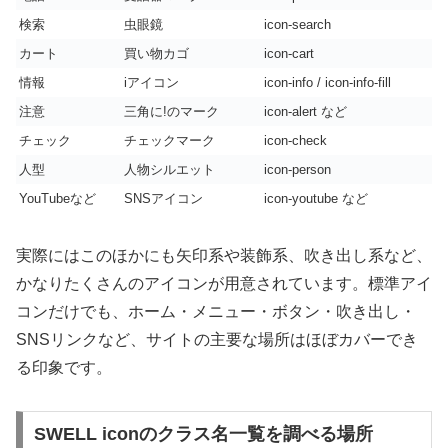
検索
虫眼鏡
icon-search
カート
買い物カゴ
icon-cart
情報
iアイコン
icon-info / icon-info-fill
注意
三角に!のマーク
icon-alert など
チェック
チェックマーク
icon-check
人型
人物シルエット
icon-person
YouTubeなど
SNSアイコン
icon-youtube など
実際にはこのほかにも矢印系や装飾系、吹き出し系など、
かなりたくさんのアイコンが用意されています。標準アイ
コンだけでも、ホーム・メニュー・ボタン・吹き出し・
SNSリンクなど、サイトの主要な場所はほぼカバーでき
る印象です。
SWELL iconのクラス名一覧を調べる場所