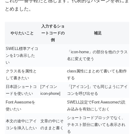
これが一番手軽だと感じます。代表的なパターンを表にま
とめました。
入力するショ
やりたいこと
ートコードの
補足
例
SWELL標準アイコ
「icon-home」の部分を他のクラス
ンを1つ表示した
名に変えて使う
い
クラス名を属性と
class属性にまとめて書いても動作
して書きたい
する
日本語ショートコ
[アイコン
「[アイコン]」でも同じようにアイ
ードを使いたい
icon-phone]
コンを呼び出せる
Font Awesomeを
SWELL設定でFont Awesomeの読
使いたい
み込みを有効にしておく
ショートコードブロックでなく、
本文の途中にアイ
文章の中にそ
テキスト部分に書いても表示され
コンを挿入したい
のまま
と書く
る