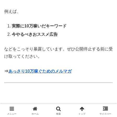
例えば、
実際に10万稼いだキーワード
今やるべきおススメ広告
などをこっそり暴露しています。ぜひ公開停止する前に受
け取ってください。
⇒
あっさり10万稼ぐためのメルマガ
SWELL iconをCSSでカスタマイズするコ
メニュー
ホーム
検索
トップ
サイドバー