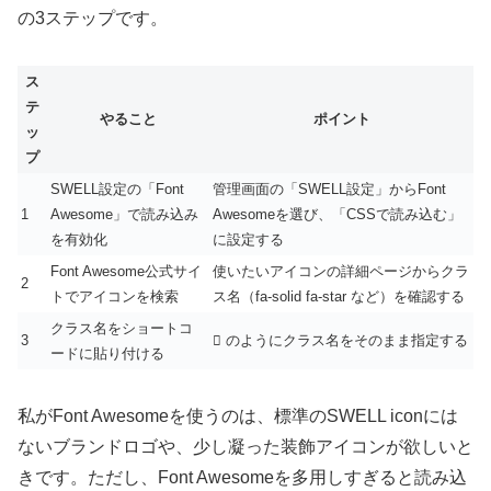
の3ステップです。
ス
テ
やること
ポイント
ッ
プ
SWELL設定の「Font
管理画面の「SWELL設定」からFont
1
Awesome」で読み込み
Awesomeを選び、「CSSで読み込む」
を有効化
に設定する
Font Awesome公式サイ
使いたいアイコンの詳細ページからクラ
2
トでアイコンを検索
ス名（fa-solid fa-star など）を確認する
クラス名をショートコ
3
のようにクラス名をそのまま指定する
ードに貼り付ける
私がFont Awesomeを使うのは、標準のSWELL iconには
ないブランドロゴや、少し凝った装飾アイコンが欲しいと
きです。ただし、Font Awesomeを多用しすぎると読み込