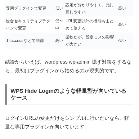
設定が分かりやすく、元に
専用プラグインで変更
低い
高い
戻しやすい
総合セキュリティプラグ
低〜
URL変更以外の機能もまと
高い
インで変更
中
めて使える
柔軟だが、設定ミスの影響
.htaccessなどで制御
高い
低い
が大きい
結論からいえば、wordpress wp-admin 隠す対策をするな
ら、最初はプラグインから始めるのが現実的です。
WPS Hide Loginのような軽量型が向いている
ケース
ログインURLの変更だけをシンプルに行いたいなら、軽
量な専用プラグインが向いています。