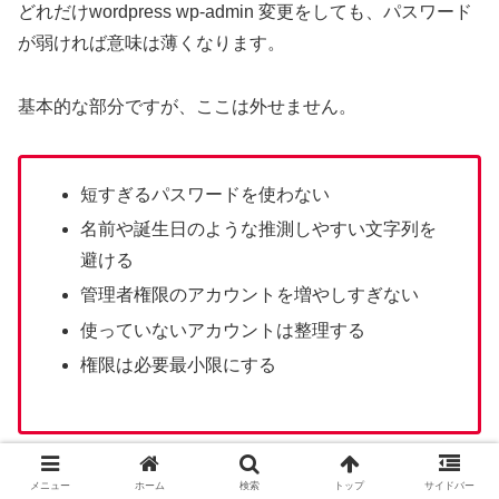
どれだけwordpress wp-admin 変更をしても、パスワード
が弱ければ意味は薄くなります。
基本的な部分ですが、ここは外せません。
短すぎるパスワードを使わない
名前や誕生日のような推測しやすい文字列を
避ける
管理者権限のアカウントを増やしすぎない
使っていないアカウントは整理する
権限は必要最小限にする
安全対策は、特別な裏技よりも、基本を丁寧に積み上げる
メニュー
ホーム
検索
トップ
サイドバー