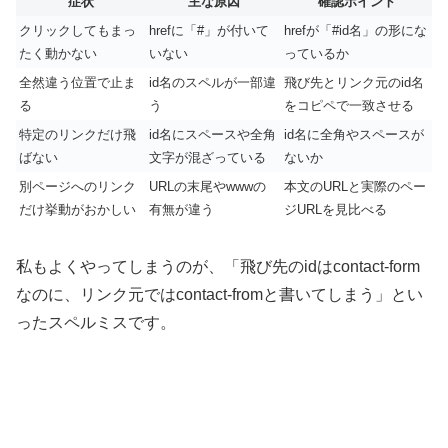
症状
主な原因
確認ポイント
クリックしてもまっ
hrefに「#」が付いて
hrefが「#id名」の形にな
たく動かない
いない
っているか
全然違う位置で止ま
id名のスペルが一部違
飛び先とリンク元のid名
る
う
をコピペで一致させる
特定のリンクだけ飛
id名にスペースや全角
id名に全角やスペースが
ばない
文字が混ざっている
ないか
別ページへのリンク
URLの末尾やwwwの
本文のURLと実際のペー
だけ挙動がおかしい
有無が違う
ジURLを見比べる
私もよくやってしまうのが、「飛び先のidはcontact-form
なのに、リンク元ではcontact-fromと書いてしまう」とい
ったスペルミスです。