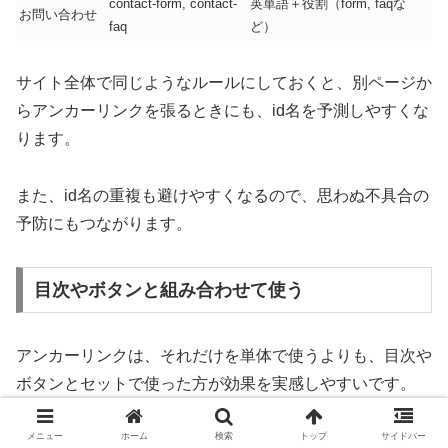
contact-form, contact-
英単語＋役割（form, faqな
お問い合わせ
faq
ど）
サイト全体で同じようなルールにしておくと、別ページか
らアンカーリンクを張るときにも、id名を予測しやすくな
ります。
また、id名の重複も避けやすくなるので、思わぬ不具合の
予防にもつながります。
目次やボタンと組み合わせて使う
アンカーリンクは、それだけを単体で使うよりも、目次や
ボタンとセットで使った方が効果を実感しやすいです。
メニュー
ホーム
検索
トップ
サイドバー
記事の冒頭に「この記事で分かること」の目次を置