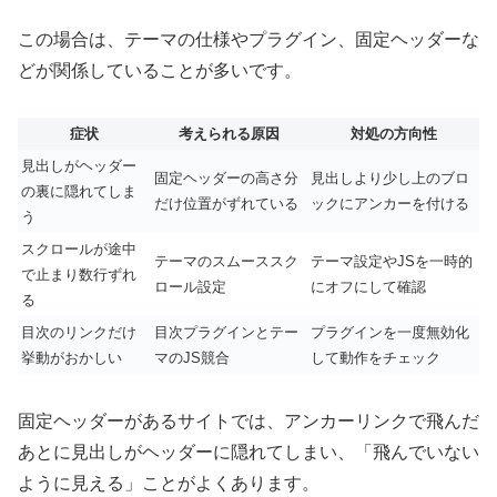
この場合は、テーマの仕様やプラグイン、固定ヘッダーな
どが関係していることが多いです。
症状
考えられる原因
対処の方向性
見出しがヘッダー
固定ヘッダーの高さ分
見出しより少し上のブロ
の裏に隠れてしま
だけ位置がずれている
ックにアンカーを付ける
う
スクロールが途中
テーマのスムーススク
テーマ設定やJSを一時的
で止まり数行ずれ
ロール設定
にオフにして確認
る
目次のリンクだけ
目次プラグインとテー
プラグインを一度無効化
挙動がおかしい
マのJS競合
して動作をチェック
固定ヘッダーがあるサイトでは、アンカーリンクで飛んだ
あとに見出しがヘッダーに隠れてしまい、「飛んでいない
ように見える」ことがよくあります。