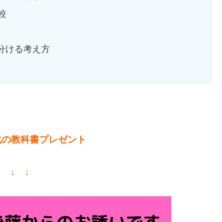
較
使い分ける考え方
化の教科書プレゼント
↓ ↓ ↓