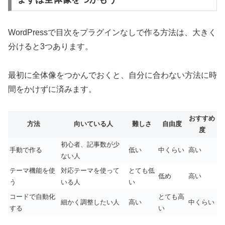
WordPressで目次をプラグインなしで作る方法は、大きく
分けると3つあります。
最初に全体像をつかんでおくと、自分に合わない方法に時
間をかけずに済みます。
おすすめ
方法
向いている人
難しさ
自由度
度
初心者、記事数が少
手動で作る
低い
中くらい
高い
ない人
テーマ機能を使
対応テーマを使って
とても低
低め
高い
う
いる人
い
コードで自動化
とても高
細かく調整したい人
高い
中くらい
する
い