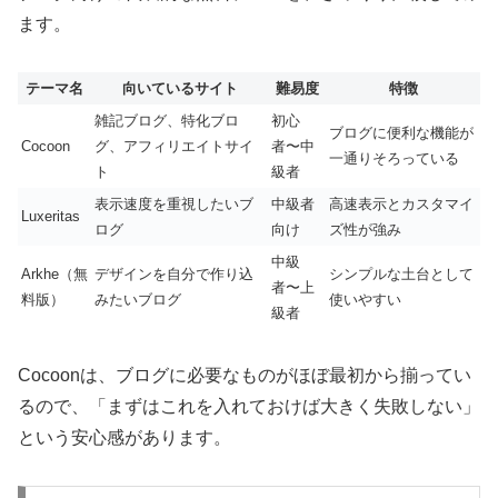
ます。
テーマ名
向いているサイト
難易度
特徴
雑記ブログ、特化ブロ
初心
ブログに便利な機能が
Cocoon
グ、アフィリエイトサイ
者〜中
一通りそろっている
ト
級者
表示速度を重視したいブ
中級者
高速表示とカスタマイ
Luxeritas
ログ
向け
ズ性が強み
中級
Arkhe（無
デザインを自分で作り込
シンプルな土台として
者〜上
料版）
みたいブログ
使いやすい
級者
Cocoonは、ブログに必要なものがほぼ最初から揃ってい
るので、「まずはこれを入れておけば大きく失敗しない」
という安心感があります。