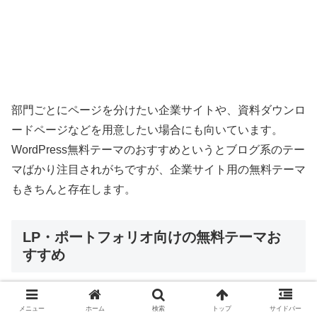
部門ごとにページを分けたい企業サイトや、資料ダウンロ
ードページなどを用意したい場合にも向いています。
WordPress無料テーマのおすすめというとブログ系のテー
マばかり注目されがちですが、企業サイト用の無料テーマ
もきちんと存在します。
LP・ポートフォリオ向けの無料テーマお
すすめ
メニュー
ホーム
検索
トップ
サイドバー
ここでは、1ページ完結型のランディングペ