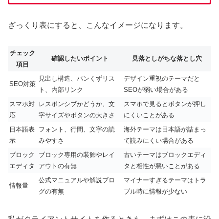
ざっくり表にすると、こんなイメージになります。
チェック
確認したいポイント
見落としがちな落とし穴
項目
見出し構造、パンくずリス
デザイン重視のテーマだと
SEO対策
ト、内部リンク
SEOが弱い場合がある
スマホ対
レスポンシブかどうか、文
スマホで見るとボタンが押し
応
字サイズやボタンの大きさ
にくいことがある
日本語表
フォント、行間、文字の読
海外テーマは日本語が詰まっ
示
みやすさ
て読みにくい場合がある
ブロック
ブロック専用の装飾やレイ
古いテーマはブロックエディ
エディタ
アウトの有無
タと相性が悪いことがある
公式マニュアルや解説ブロ
マイナーすぎるテーマはトラ
情報量
グの有無
ブル時に情報が少ない