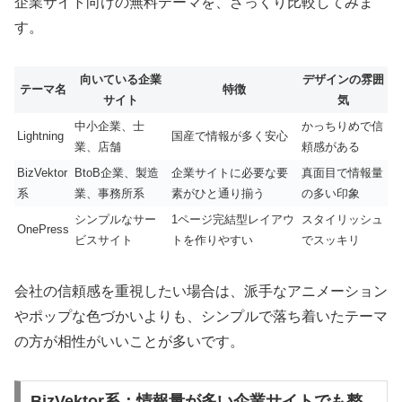
企業サイト向けの無料テーマを、ざっくり比較してみま
す。
向いている企業
デザインの雰囲
テーマ名
特徴
サイト
気
中小企業、士
かっちりめで信
Lightning
国産で情報が多く安心
業、店舗
頼感がある
BizVektor
BtoB企業、製造
企業サイトに必要な要
真面目で情報量
系
業、事務所系
素がひと通り揃う
の多い印象
シンプルなサー
1ページ完結型レイアウ
スタイリッシュ
OnePress
ビスサイト
トを作りやすい
でスッキリ
会社の信頼感を重視したい場合は、派手なアニメーション
やポップな色づかいよりも、シンプルで落ち着いたテーマ
の方が相性がいいことが多いです。
BizVektor系：情報量が多い企業サイトでも整