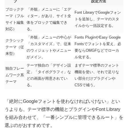
プ
設定方法
ブロックテ
「外観」メニューに「エデ
Font LibraryでGoogleフォン
ーマ（フル
ィター」があり、サイト全
トを追加し、テーマのスタ
サイト編集
体をブロックで編集でき
イルから一括設定する。
対応）
る。
「外観」メニューの中心が
Fonts PluginやEasy Google
クラシック
「カスタマイズ」で、従来
Fontsでフォントを変え、必
テーマ（従
のウィジェットやメニュー
要ならOMGFなどでローカ
来型）
がメイン。
ル化する。
テーマ独自の「デザイン設
まずテーマ標準のフォント
独自フレー
定」「タイポグラフィ」な
機能を使い、それで足りな
ムワーク系
どの画面が用意されてい
い部分だけプラグインや
テーマ
る。
CSSで補う。
「絶対にGoogleフォントを使わなければいけない」とい
うよりも、テーマ標準の機能とプラグインやFont Library
を組み合わせて、「一番シンプルに管理できるルート」を
選ぶのがおすすめです。