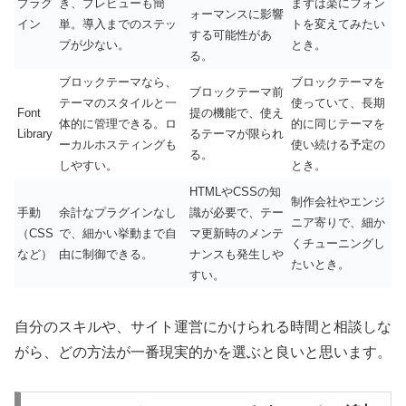
プラグ
き、プレビューも簡
まずは楽にフォン
ォーマンスに影響
イン
単。導入までのステッ
トを変えてみたい
する可能性があ
プが少ない。
とき。
る。
ブロックテーマなら、
ブロックテーマを
ブロックテーマ前
テーマのスタイルと一
使っていて、長期
Font
提の機能で、使え
体的に管理できる。ロ
的に同じテーマを
Library
るテーマが限られ
ーカルホスティングも
使い続ける予定の
る。
しやすい。
とき。
HTMLやCSSの知
制作会社やエンジ
手動
余計なプラグインなし
識が必要で、テー
ニア寄りで、細か
（CSS
で、細かい挙動まで自
マ更新時のメンテ
くチューニングし
など）
由に制御できる。
ナンスも発生しや
たいとき。
すい。
自分のスキルや、サイト運営にかけられる時間と相談しな
がら、どの方法が一番現実的かを選ぶと良いと思います。