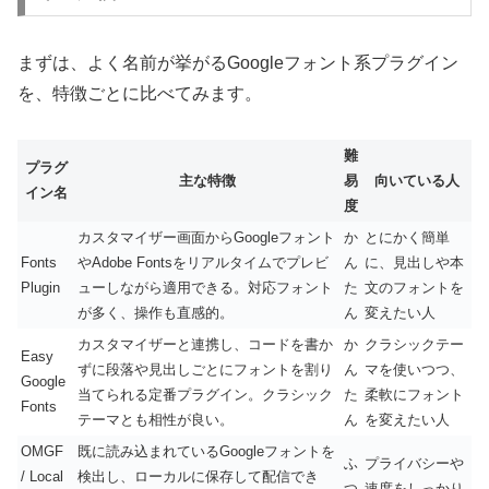
まずは、よく名前が挙がるGoogleフォント系プラグイン
を、特徴ごとに比べてみます。
難
プラグ
主な特徴
易
向いている人
イン名
度
カスタマイザー画面からGoogleフォント
か
とにかく簡単
Fonts
やAdobe Fontsをリアルタイムでプレビ
ん
に、見出しや本
Plugin
ューしながら適用できる。対応フォント
た
文のフォントを
が多く、操作も直感的。
ん
変えたい人
カスタマイザーと連携し、コードを書か
か
クラシックテー
Easy
ずに段落や見出しごとにフォントを割り
ん
マを使いつつ、
Google
当てられる定番プラグイン。クラシック
た
柔軟にフォント
Fonts
テーマとも相性が良い。
ん
を変えたい人
OMGF
既に読み込まれているGoogleフォントを
ふ
プライバシーや
/ Local
検出し、ローカルに保存して配信でき
つ
速度をしっかり