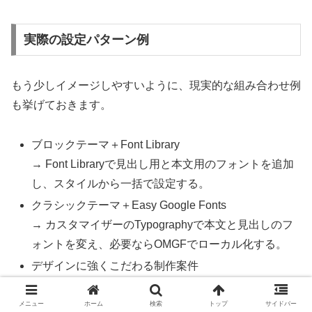
実際の設定パターン例
もう少しイメージしやすいように、現実的な組み合わせ例
も挙げておきます。
ブロックテーマ＋Font Library
→ Font Libraryで見出し用と本文用のフォントを追加
し、スタイルから一括で設定する。
クラシックテーマ＋Easy Google Fonts
→ カスタマイザーのTypographyで本文と見出しのフ
ォントを変え、必要ならOMGFでローカル化する。
デザインに強くこだわる制作案件
→ Google Fontsからフォントをダウンロードし、自
前ホスティング＋CSSで細かく制御する。
メニュー
ホーム
検索
トップ
サイドバー