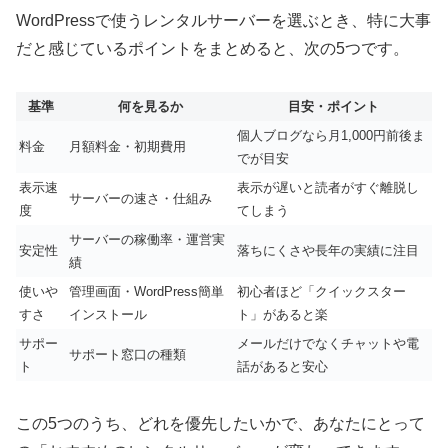
WordPressで使うレンタルサーバーを選ぶとき、特に大事
だと感じているポイントをまとめると、次の5つです。
基準
何を見るか
目安・ポイント
個人ブログなら月1,000円前後ま
料金
月額料金・初期費用
でが目安
表示速
表示が遅いと読者がすぐ離脱し
サーバーの速さ・仕組み
度
てしまう
サーバーの稼働率・運営実
安定性
落ちにくさや長年の実績に注目
績
使いや
管理画面・WordPress簡単
初心者ほど「クイックスター
すさ
インストール
ト」があると楽
サポー
メールだけでなくチャットや電
サポート窓口の種類
ト
話があると安心
この5つのうち、どれを優先したいかで、あなたにとって