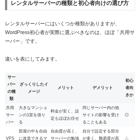
レンタルサーバーの種類と初心者向けの選び方
レンタルサーバーにはいくつか種類がありますが、
WordPress初心者が実際に選ぶべきなのは、ほぼ「共用サ
ーバー」です。
違いを表にしてみます。
サー
初心
バー
ざっくりしたイ
メリット
デメリット
者向
の種
メージ
きか
類
共用
大きなマンショ
同じサーバー内の他
料金が安く、設
サー
ンの1室を借り
サイトの影響を受け
◎
定もほぼお任せ
バー
る
ることもある
部屋の中を自由
自由度が高く、
自分で設定する部分
VPS
に改造できるマ
サーバーの勉強
が多く、難易度が高
△