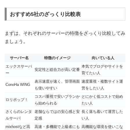
おすすめ5社のざっくり比較表
まずは、それぞれのサーバーの特徴をざっくり比較してみ
ましょう。
サーバー名
特徴のイメージ
向いている人
エックスサーバ
本気でブログやサイトを
安定性と総合力が高い定番
ー
育てたい人
表示速度が速く、管理画面
速度重視・複数サイト運
ConoHa WING
も使いやすい
営をしたい人
コスパ重視で安いプランか
とにかく低コストで始め
ロリポップ！
ら始められる
たい人
さくらのレンタ
老舗ならではの安心感と安
長く落ち着いて運営した
ルサーバ
定感
い人
mixhostなど高
高速・多機能で上級者にも
高機能な環境を使いこな