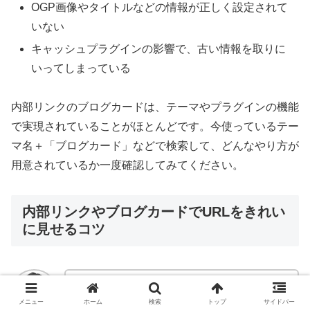
OGP画像やタイトルなどの情報が正しく設定されて
いない
キャッシュプラグインの影響で、古い情報を取りに
いってしまっている
内部リンクのブログカードは、テーマやプラグインの機能
で実現されていることがほとんどです。今使っているテー
マ名＋「ブログカード」などで検索して、どんなやり方が
用意されているか一度確認してみてください。
内部リンクやブログカードでURLをきれい
に見せるコツ
ここからは、「埋め込みできない」状態から
一歩進んで、URLの見せ方を整える話です。
メニュー
ホーム
検索
トップ
サイドバー