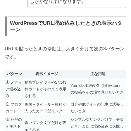
しがかなり楽になります。
WordPressでURL埋め込みしたときの表示パタ
ーン
URLを貼ったときの挙動は、大きく分けて次の3パターン
です。
パターン
表示イメージ
主な用途
① メディ
動画プレイヤーやSNS投
YouTube動画やX（旧Twitter）
ア埋め込
稿カードがそのまま表示
の投稿をその場で見せたいとき
み
される
② ブログ
画像＋タイトル＋抜粋が
自分や他サイトの記事に誘導し
カード
入ったカード型リンク
たいとき
③ ただの
シンプルなリンクだけで十分な
青いリンク文字だけが表
テキスト
とき、または埋め込みに失敗し
示される