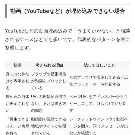
動画（YouTubeなど）が埋め込みできない場合
YouTubeなどの動画埋め込みで「うまくいかない」と相談
されるケースはとても多いです。代表的なパターンを表に
整理します。
状況
考えられる理由
試してほしいこと
真っ白な枠だ
ブラウザや拡張機能
別のブラウザで表示してみる／広
けが表示され
が動画をブロックし
告ブロッカーを一時停止する
る
ている
埋め込み自体
URLの種類が適切で
ページURLをアドレスバーからコ
が表示されな
ない、または書き方
ピーし直して、1行だけで貼り直
い
の問題
す
「再生できま
動画側で視聴できる
シークレットウィンドウで動画ペ
せん」と表示
地域やサイトが制限
ージを開き、同じメッセージが出
される
されている
ないか確認する