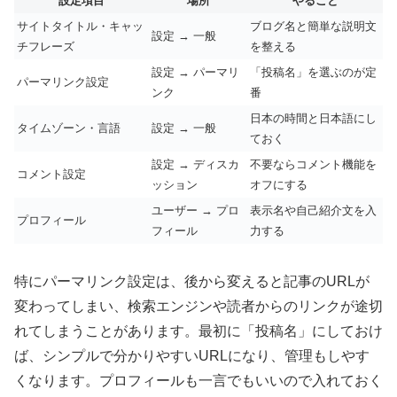
設定項目
場所
やること
サイトタイトル・キャッ
ブログ名と簡単な説明文
設定 → 一般
チフレーズ
を整える
設定 → パーマリ
「投稿名」を選ぶのが定
パーマリンク設定
ンク
番
日本の時間と日本語にし
タイムゾーン・言語
設定 → 一般
ておく
設定 → ディスカ
不要ならコメント機能を
コメント設定
ッション
オフにする
ユーザー → プロ
表示名や自己紹介文を入
プロフィール
フィール
力する
特にパーマリンク設定は、後から変えると記事のURLが
変わってしまい、検索エンジンや読者からのリンクが途切
れてしまうことがあります。最初に「投稿名」にしておけ
ば、シンプルで分かりやすいURLになり、管理もしやす
くなります。プロフィールも一言でもいいので入れておく