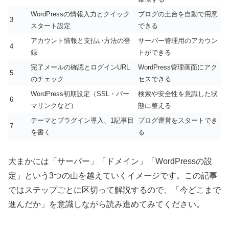
WordPressの情報入力とクイック
ブログの土台を自動で用意
3
スタート設定
できる
アカウント情報と支払い方法の登
サーバー管理用のアカウン
4
録
トができる
完了メールの確認とログインURL
WordPress管理画面にアク
5
のチェック
セスできる
WordPress初期設定（SSL・パー
検索や安全性を意識した状
6
マリンクなど）
態に整える
テーマとプラグイン導入、1記事目
ブログ運営をスタートでき
7
を書く
る
大まかには「サーバー」「ドメイン」「WordPressの設
定」という3つの山を越えていくイメージです。この記事
ではステップごとに区切って解説するので、「今どこまで
進んだか」を意識しながら読み進めてみてください。