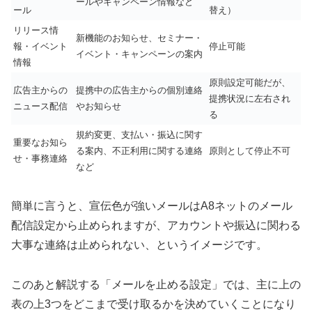
ールやキャンペーン情報など
ール
替え）
リリース情
新機能のお知らせ、セミナー・
報・イベント
停止可能
イベント・キャンペーンの案内
情報
原則設定可能だが、
広告主からの
提携中の広告主からの個別連絡
提携状況に左右され
ニュース配信
やお知らせ
る
規約変更、支払い・振込に関す
重要なお知ら
る案内、不正利用に関する連絡
原則として停止不可
せ・事務連絡
など
簡単に言うと、宣伝色が強いメールはA8ネットのメール
配信設定から止められますが、アカウントや振込に関わる
大事な連絡は止められない、というイメージです。
このあと解説する「メールを止める設定」では、主に上の
表の上3つをどこまで受け取るかを決めていくことになり