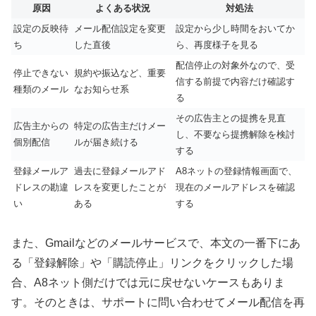
原因
よくある状況
対処法
設定の反映待
メール配信設定を変更
設定から少し時間をおいてか
ち
した直後
ら、再度様子を見る
配信停止の対象外なので、受
停止できない
規約や振込など、重要
信する前提で内容だけ確認す
種類のメール
なお知らせ系
る
その広告主との提携を見直
広告主からの
特定の広告主だけメー
し、不要なら提携解除を検討
個別配信
ルが届き続ける
する
登録メールア
過去に登録メールアド
A8ネットの登録情報画面で、
ドレスの勘違
レスを変更したことが
現在のメールアドレスを確認
い
ある
する
また、Gmailなどのメールサービスで、本文の一番下にあ
る「登録解除」や「購読停止」リンクをクリックした場
合、A8ネット側だけでは元に戻せないケースもありま
す。そのときは、サポートに問い合わせてメール配信を再