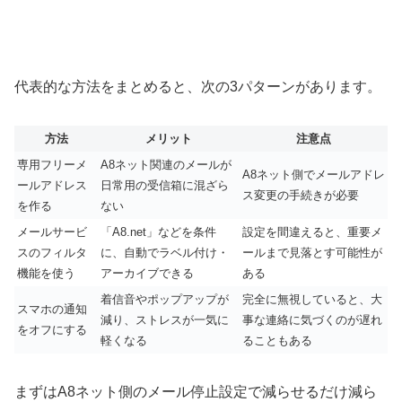
代表的な方法をまとめると、次の3パターンがあります。
方法
メリット
注意点
専用フリーメ
A8ネット関連のメールが
A8ネット側でメールアドレ
ールアドレス
日常用の受信箱に混ざら
ス変更の手続きが必要
を作る
ない
メールサービ
「A8.net」などを条件
設定を間違えると、重要メ
スのフィルタ
に、自動でラベル付け・
ールまで見落とす可能性が
機能を使う
アーカイブできる
ある
着信音やポップアップが
完全に無視していると、大
スマホの通知
減り、ストレスが一気に
事な連絡に気づくのが遅れ
をオフにする
軽くなる
ることもある
まずはA8ネット側のメール停止設定で減らせるだけ減ら