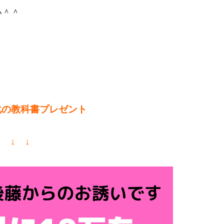
い＾＾
化の教科書プレゼント
↓ ↓ ↓