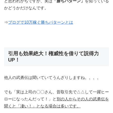
と思われがちですが、実は
「勝ちパターン」
を知っている
かどうかだけなんです。
⇒
ブログで10万稼ぐ勝ちパターンとは
引用も効果絶大！権威性を借りて説得力
UP！
他人の武勇伝は聞いていてうんざりしますね。。。。
でも「実は上司の〇〇さん、昔取引先で△△して一躍ヒー
ローになったんだって！」と
別の人からその人の武勇伝を
聞くと「凄い！」となる場合は多いです。