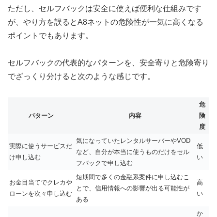
ただし、セルフバックは安全に使えば便利な仕組みです
が、やり方を誤るとA8ネットの危険性が一気に高くなる
ポイントでもあります。
セルフバックの代表的なパターンを、安全寄りと危険寄り
でざっくり分けると次のような感じです。
危
パターン
内容
険
度
気になっていたレンタルサーバーやVOD
実際に使うサービスだ
低
など、自分が本当に使うものだけをセル
け申し込む
い
フバックで申し込む
短期間で多くの金融系案件に申し込むこ
お金目当てでクレカや
高
とで、信用情報への影響が出る可能性が
ローンを次々申し込む
い
ある
か