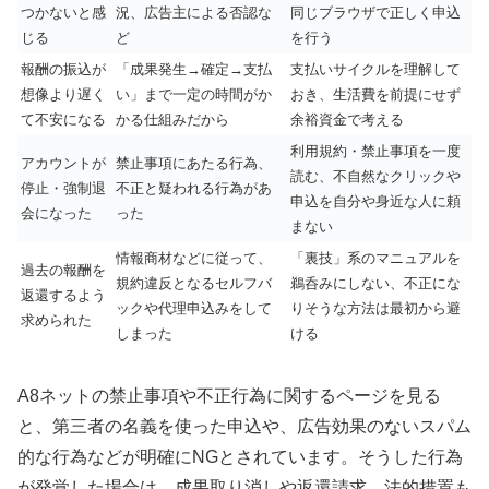
つかないと感
況、広告主による否認な
同じブラウザで正しく申込
じる
ど
を行う
報酬の振込が
「成果発生→確定→支払
支払いサイクルを理解して
想像より遅く
い」まで一定の時間がか
おき、生活費を前提にせず
て不安になる
かる仕組みだから
余裕資金で考える
利用規約・禁止事項を一度
アカウントが
禁止事項にあたる行為、
読む、不自然なクリックや
停止・強制退
不正と疑われる行為があ
申込を自分や身近な人に頼
会になった
った
まない
情報商材などに従って、
「裏技」系のマニュアルを
過去の報酬を
規約違反となるセルフバ
鵜呑みにしない、不正にな
返還するよう
ックや代理申込みをして
りそうな方法は最初から避
求められた
しまった
ける
A8ネットの禁止事項や不正行為に関するページを見る
と、第三者の名義を使った申込や、広告効果のないスパム
的な行為などが明確にNGとされています。そうした行為
が発覚した場合は、成果取り消しや返還請求、法的措置も