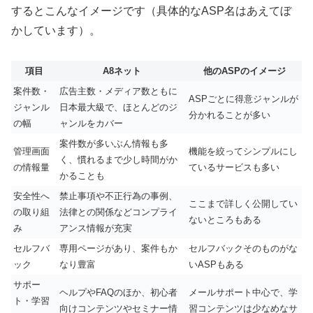
するとこんなイメージです（具体的なASP名はあえてぼ
かしています）。
項目
A8ネット
他のASPのイメージ
案件数・
広告主数・メディア数ともに
ASPごとに得意ジャンルが
ジャンル
日本最大級で、ほとんどのジ
分かれることが多い
の幅
ャンルをカバー
案件数が多いぶん情報も多
管理画面
機能を絞ってシンプルにし
く、慣れるまで少し時間がか
の情報量
ているサービスも多い
かることも
安全性へ
禁止事項や不正行為の事例、
ここまで詳しく公開してい
の取り組
法律との関係などコンプライ
ないところもある
み
アンス情報が充実
セルフバ
専用ページがあり、案件もか
セルフバックそのものがな
ック
なり豊富
いASPもある
サポー
ヘルプやFAQのほか、初心者
メールサポート中心で、学
ト・学習
向けコンテンツやセミナー情
習コンテンツは少なめなサ