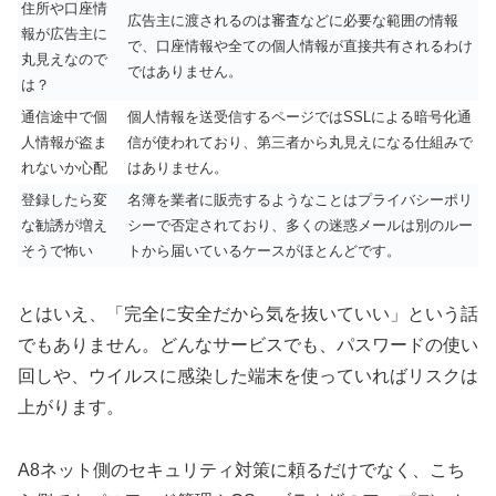
住所や口座情
広告主に渡されるのは審査などに必要な範囲の情報
報が広告主に
で、口座情報や全ての個人情報が直接共有されるわけ
丸見えなので
ではありません。
は？
通信途中で個
個人情報を送受信するページではSSLによる暗号化通
人情報が盗ま
信が使われており、第三者から丸見えになる仕組みで
れないか心配
はありません。
登録したら変
名簿を業者に販売するようなことはプライバシーポリ
な勧誘が増え
シーで否定されており、多くの迷惑メールは別のルー
そうで怖い
トから届いているケースがほとんどです。
とはいえ、「完全に安全だから気を抜いていい」という話
でもありません。どんなサービスでも、パスワードの使い
回しや、ウイルスに感染した端末を使っていればリスクは
上がります。
A8ネット側のセキュリティ対策に頼るだけでなく、こち