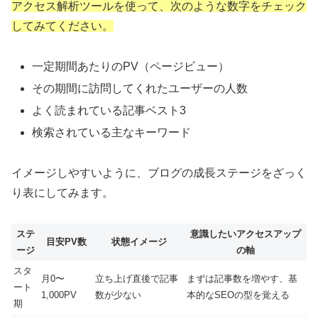
アクセス解析ツールを使って、次のような数字をチェック
してみてください。
一定期間あたりのPV（ページビュー）
その期間に訪問してくれたユーザーの人数
よく読まれている記事ベスト3
検索されている主なキーワード
イメージしやすいように、ブログの成長ステージをざっく
り表にしてみます。
ステ
意識したいアクセスアップ
目安PV数
状態イメージ
ージ
の軸
スタ
月0〜
立ち上げ直後で記事
まずは記事数を増やす、基
ート
1,000PV
数が少ない
本的なSEOの型を覚える
期