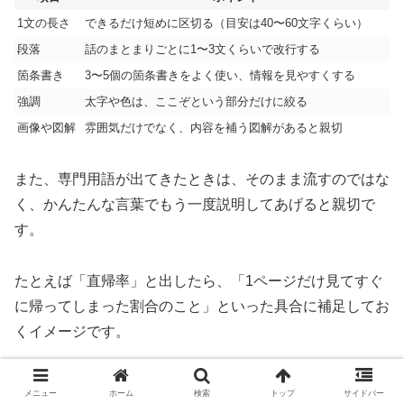
1文の長さ
できるだけ短めに区切る（目安は40〜60文字くらい）
段落
話のまとまりごとに1〜3文くらいで改行する
箇条書き
3〜5個の箇条書きをよく使い、情報を見やすくする
強調
太字や色は、ここぞという部分だけに絞る
画像や図解
雰囲気だけでなく、内容を補う図解があると親切
また、専門用語が出てきたときは、そのまま流すのではな
く、かんたんな言葉でもう一度説明してあげると親切で
す。
たとえば「直帰率」と出したら、「1ページだけ見てすぐ
に帰ってしまった割合のこと」といった具合に補足してお
くイメージです。
リライトでアクセスをさらに伸ばす
メニュー
ホーム
検索
トップ
サイドバー