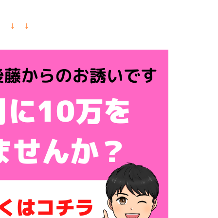
↓ ↓ ↓