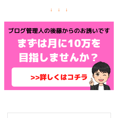
↓ ↓ ↓