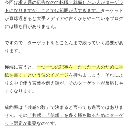
今回は
求人系の広告なので転職・就職したい人がターゲッ
トになりますが、これでは範囲が広すぎます。
ターゲット
が直球過ぎると大手メディアや古くからやっているブログ
には勝ち目がありません。
ですので、ターゲットをとことんまで絞っていく必要があ
ります。
極端に言うと、
一つ一つの記事を「たった一人のために手
紙を書く」という位のイメージ
を持ちましょう。それによ
り
文中で使う言葉や例え話が、そのターゲットが反応しや
すくなります。
成約率は「共感の数」で決まると言っても過言ではありま
せん。その
「共感」「信頼」を多く勝ち取るためにターゲ
ット選定が重要
なのです。